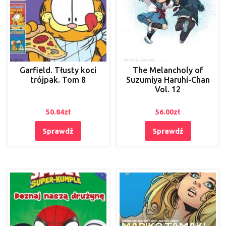
Garfield. Tłusty koci
The Melancholy of
trójpak. Tom 8
Suzumiya Haruhi-Chan
Vol. 12
50.84
zł
56.00
zł
Sprawdź
Sprawdź