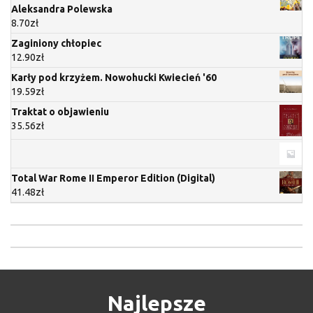
Aleksandra Polewska
8.70
zł
Zaginiony chłopiec
12.90
zł
Karły pod krzyżem. Nowohucki Kwiecień '60
19.59
zł
Traktat o objawieniu
35.56
zł
Total War Rome II Emperor Edition (Digital)
41.48
zł
Najlepsze