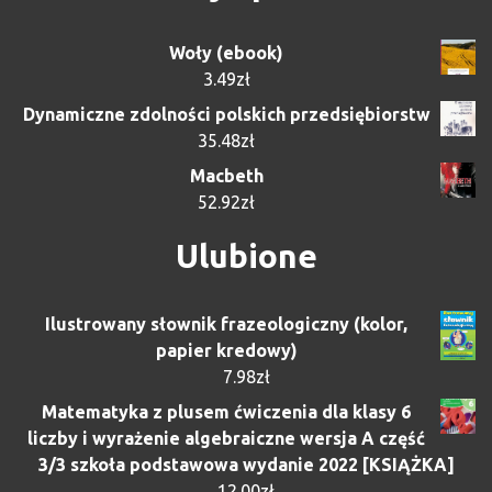
Woły (ebook)
3.49
zł
Dynamiczne zdolności polskich przedsiębiorstw
35.48
zł
Macbeth
52.92
zł
Ulubione
Ilustrowany słownik frazeologiczny (kolor,
papier kredowy)
7.98
zł
Matematyka z plusem ćwiczenia dla klasy 6
liczby i wyrażenie algebraiczne wersja A część
3/3 szkoła podstawowa wydanie 2022 [KSIĄŻKA]
12.00
zł