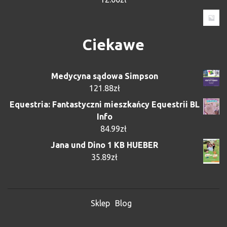
Ciekawe
Medycyna sądowa Simpson
121.88
zł
Equestria: Fantastyczni mieszkańcy Equestrii BL
Info
84.99
zł
Jana und Dino 1 KB HUEBER
35.89
zł
Sklep
Blog