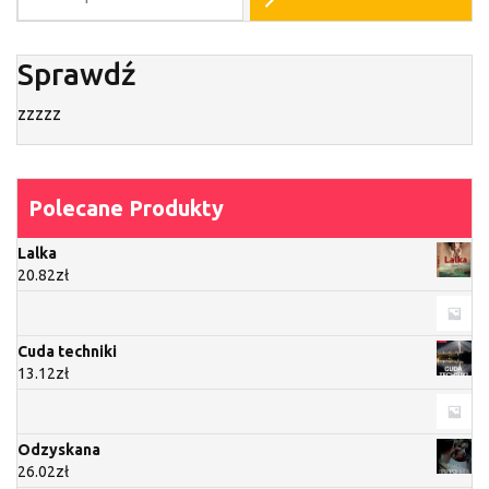
Sprawdź
zzzzz
Polecane Produkty
Lalka
20.82
zł
Cuda techniki
13.12
zł
Odzyskana
26.02
zł