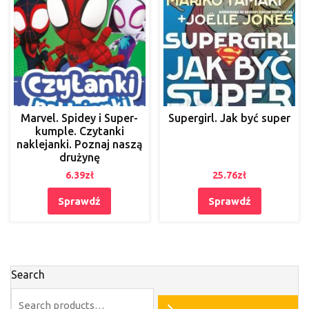
Marvel. Spidey i Super-
Supergirl. Jak być super
kumple. Czytanki
naklejanki. Poznaj naszą
drużynę
6.39
zł
25.76
zł
Sprawdź
Sprawdź
Search