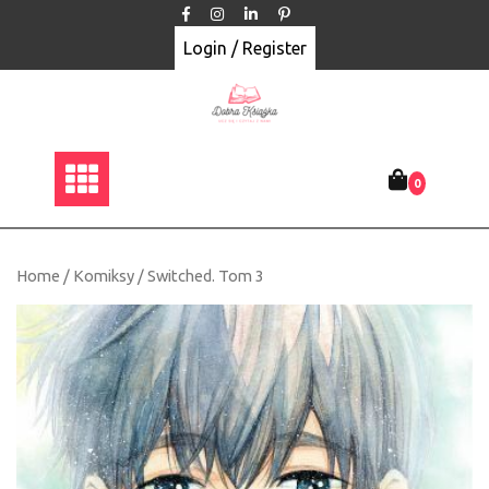
Skip
to
Login / Register
content
0
Home
/
Komiksy
/ Switched. Tom 3