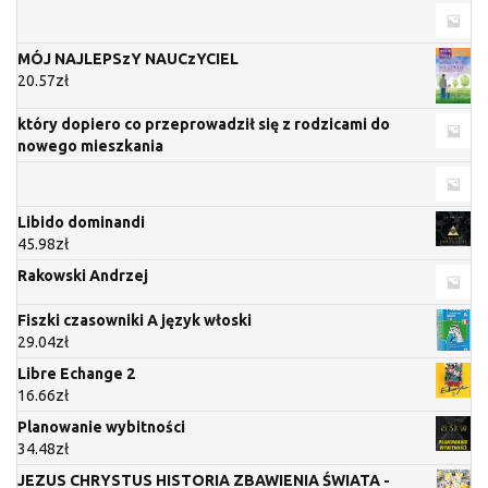
MÓJ NAJLEPSzY NAUCzYCIEL
20.57
zł
który dopiero co przeprowadził się z rodzicami do
nowego mieszkania
Libido dominandi
45.98
zł
Rakowski Andrzej
Fiszki czasowniki A język włoski
29.04
zł
Libre Echange 2
16.66
zł
Planowanie wybitności
34.48
zł
JEZUS CHRYSTUS HISTORIA ZBAWIENIA ŚWIATA -