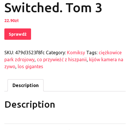
Switched. Tom 3
22.90
zł
Sprawdź
SKU:
479d3523f8fc
Category:
Komiksy
Tags:
ciężkowice
park zdrojowy
,
co przywieźć z hiszpanii
,
kijów kamera na
zywo
,
los gigantes
Description
Description