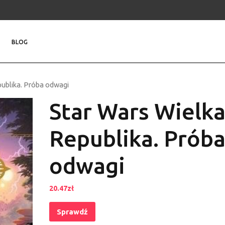
BLOG
publika. Próba odwagi
Star Wars Wielk
Republika. Prób
odwagi
20.47
zł
Sprawdź