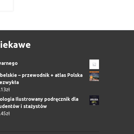
iekawe
warnego
belskie – przewodnik + atlas Polska
ezwykła
.13
zł
ologia Ilustrowany podręcznik dla
udentów i stażystów
.45
zł