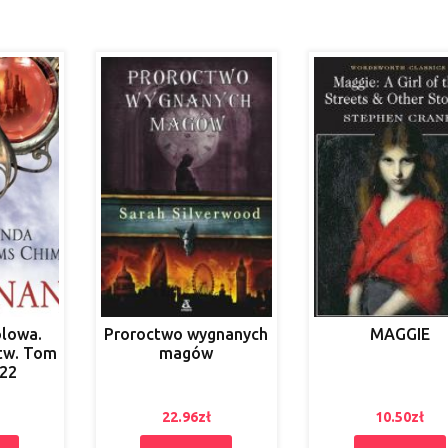
lowa.
Proroctwo wygnanych
MAGGIE
tw. Tom
magów
022
22.96
zł
10.50
zł