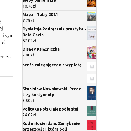
Śluby panieńskie
10.76
zł
Mapa - Tatry 2021
7.79
zł
ę
ej
Dysleksja Podręcznik praktyka -
Reid Gavin
 i syn
57.02
zł
ości
Disney Księżniczka
m
2.80
zł
żenie…
szefa zalegającego z wypłatą
Stanisław Nowakowski. Przez
trzy kontynenty
3.50
zł
Polityka Polski niepodległej
24.07
zł
Kod miłosierdzia. Zamykanie
przeszłości, która boli