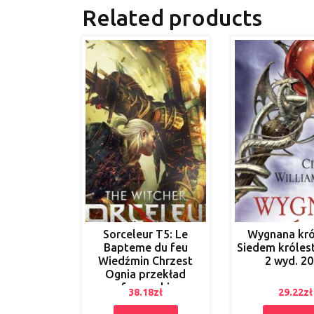
Related products
Sorceleur T5: Le
Wygnana kró
Bapteme du feu
Siedem króles
Wiedźmin Chrzest
2 wyd. 2
Ognia przekład
francuski
38.18
zł
29.22
zł