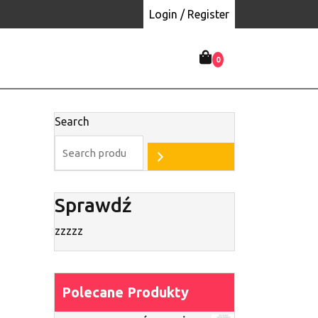
Login / Register
0
Search
a
a
Sprawdź
zzzzz
Polecane Produkty