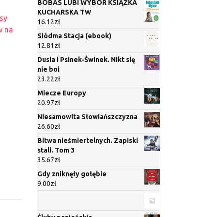
BOBAS LUBI WYBÓR KSIĄŻKA
KUCHARSKA TW
asy
16.12
zł
w na
Siódma Stacja (ebook)
12.81
zł
Dusia i Psinek-Świnek. Nikt się
nie boi
23.22
zł
Miecze Europy
20.97
zł
Niesamowita Słowiańszczyzna
26.60
zł
Bitwa nieśmiertelnych. Zapiski
stali. Tom 3
35.67
zł
Gdy zniknęły gołębie
9.00
zł