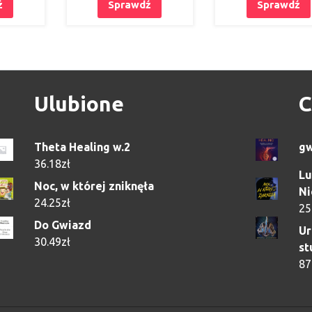
ź
Sprawdź
Sprawdź
Ulubione
C
Theta Healing w.2
g
36.18
zł
Lu
Noc, w której zniknęła
Ni
24.25
zł
25
Do Gwiazd
Ur
30.49
zł
st
87