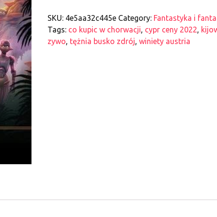
SKU:
4e5aa32c445e
Category:
Fantastyka i fant
Tags:
co kupic w chorwacji
,
cypr ceny 2022
,
kijo
zywo
,
tężnia busko zdrój
,
winiety austria