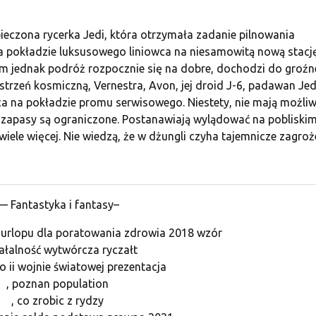
ieczona rycerka Jedi, która otrzymała zadanie pilnowania
a pokładzie luksusowego liniowca na niesamowitą nową stacj
m jednak podróż rozpocznie się na dobre, dochodzi do groźn
trzeń kosmiczną, Vernestra, Avon, jej droid J-6, padawan Jedi
a na pokładzie promu serwisowego. Niestety, nie mają możliw
h zapasy są ograniczone. Postanawiają wylądować na pobliski
wiele więcej. Nie wiedzą, że w dżungli czyha tajemnicze zagro
— Fantastyka i fantasy–
e urlopu dla poratowania zdrowia 2018 wzór
iałalność wytwórcza ryczałt
o ii wojnie światowej prezentacja
, poznan population
, co zrobic z rydzy