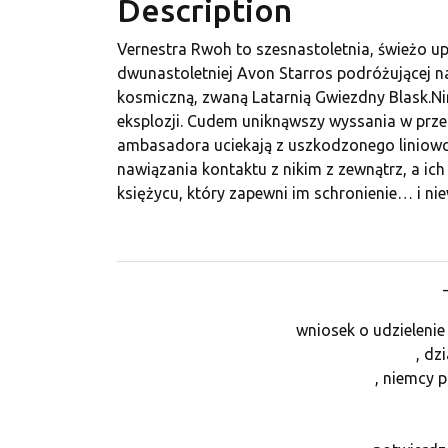
Description
Vernestra Rwoh to szesnastoletnia, świeżo up
dwunastoletniej Avon Starros podróżującej n
kosmiczną, zwaną Latarnią Gwiezdny Blask.Ni
eksplozji. Cudem uniknąwszy wyssania w przes
ambasadora uciekają z uszkodzonego liniowc
nawiązania kontaktu z nikim z zewnątrz, a ic
księżycu, który zapewni im schronienie… i nie
wniosek o udzieleni
, dz
, niemcy p