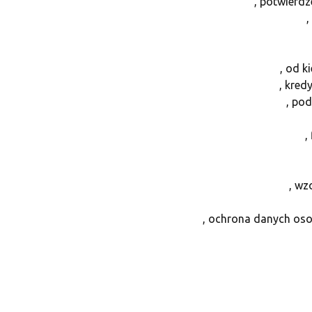
, potwierd
,
, od 
, kred
, po
,
, wz
, ochrona danych oso