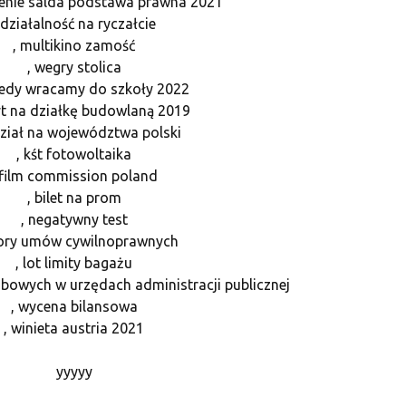
zenie salda podstawa prawna 2021
 działalność na ryczałcie
, multikino zamość
, wegry stolica
kiedy wracamy do szkoły 2022
yt na działkę budowlaną 2019
dział na województwa polski
, kśt fotowoltaika
 film commission poland
, bilet na prom
, negatywny test
ory umów cywilnoprawnych
, lot limity bagażu
bowych w urzędach administracji publicznej
, wycena bilansowa
, winieta austria 2021
yyyyy