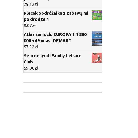
29.12
zł
Plecak podróżnika z zabawą mi
po drodze 1
9.07
zł
Atlas samoch. EUROPA 1:1 800
000 +49 miast DEMART
57.22
zł
Selo ne lyudi Family Leisure
Club
59.00
zł