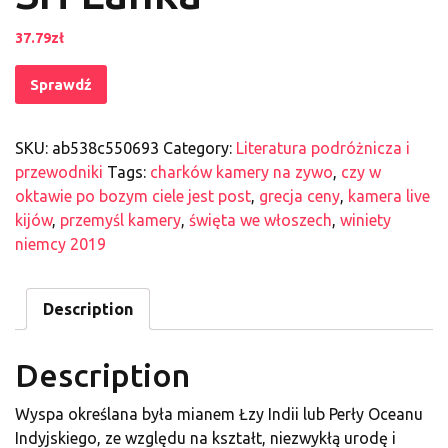
37.79
zł
Sprawdź
SKU:
ab538c550693
Category:
Literatura podróżnicza i
przewodniki
Tags:
charków kamery na zywo
,
czy w
oktawie po bozym ciele jest post
,
grecja ceny
,
kamera live
kijów
,
przemyśl kamery
,
święta we włoszech
,
winiety
niemcy 2019
Description
Description
Wyspa określana była mianem Łzy Indii lub Perły Oceanu
Indyjskiego, ze względu na kształt, niezwykłą urodę i