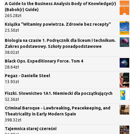
A Guide to the Business Analysis Body of Knowledge(r)
(Babok(r) Guide)
265.28
zł
Książka "Witaminy powietrza. Zdrowie bez recepty"
25.50
zł
Biologia na czasie 1. Podręcznik dla liceum i technikum.
Zakres podstawowy. Szkoły ponadpodstawowe
38.02
zł
Black Ops. Expeditionary Force. Tom 4
28.64
zł
Pegaz - Danielle Steel
13.93
zł
Fiszki. Słownictwo 1A1. Niemiecki dla początkujących
52.56
zł
Criminal Baroque - Lawbreaking, Peacekeeping, and
Theatricality in Early Modern Spain
398.32
zł
Tajemnica starej czereśni