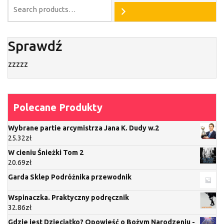
Sprawdź
zzzzz
Polecane Produkty
Wybrane partie arcymistrza Jana K. Dudy w.2
25.32
zł
W cieniu Śnieżki Tom 2
20.69
zł
Garda Sklep Podróżnika przewodnik
Wspinaczka. Praktyczny podręcznik
32.86
zł
Gdzie jest Dzieciątko? Opowieść o Bożym Narodzeniu -