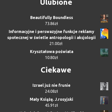
Ulubione
Beautifully Boundless
73.86
zł
Informacyjne i perswazyjne funkcje reklamy
społecznej w świetle antropologii i aksjologii
21.00
zł
Kryształowa poświata
10.80
zł
Ciekawe
Izrael już nie frunie
24.08
zł
Mały Książę. J.rosyjski
45.91
zł