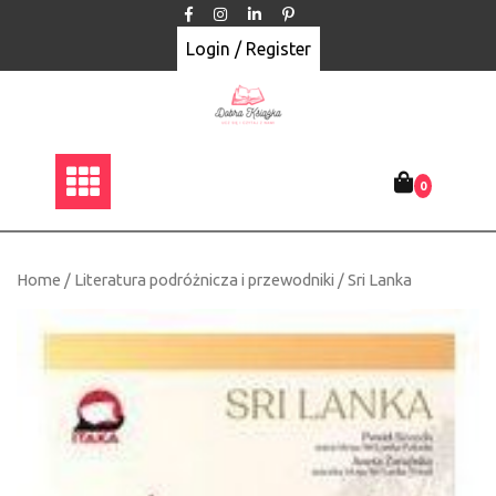
Skip
to
Login / Register
content
0
Home
/
Literatura podróżnicza i przewodniki
/ Sri Lanka