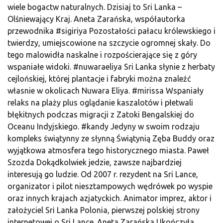
wiele bogactw naturalnych. Dzisiaj to Sri Lanka –
Olśniewający Kraj. Aneta Zarańska, współautorka
przewodnika #sigiriya Pozostałości pałacu królewskiego i
twierdzy, umiejscowione na szczycie ogromnej skały. Do
tego malowidła naskalne i rozpościerające się z góry
wspaniałe widoki. #nuwaraeliya Sri Lanka słynie z herbaty
cejlońskiej, której plantacje i fabryki można znaleźć
własnie w okolicach Nuwara Eliya. #mirissa Wspaniały
relaks na plaży plus oglądanie kaszalotów i płetwali
błękitnych podczas migracji z Zatoki Bengalskiej do
Oceanu Indyjskiego. #kandy Jedyny w swoim rodzaju
kompleks świątynny ze słynną Świątynią Zęba Buddy oraz
wyjątkowa atmosfera tego historycznego miasta. Paweł
Szozda Dokądkolwiek jedzie, zawsze najbardziej
interesują go ludzie. Od 2007 r. rezydent na Sri Lance,
organizator i pilot niesztampowych wędrówek po wyspie
oraz innych krajach azjatyckich. Animator imprez, aktor i
założyciel Sri Lanka Polonia, pierwszej polskiej strony
internetowej o Sri Lance. Aneta Zarańska Ukończyła