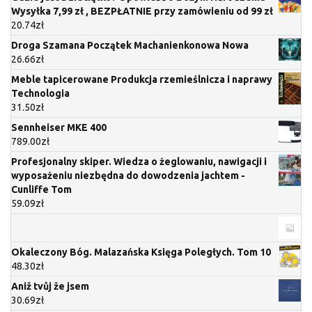
Wysyłka 7,99 zł , BEZPŁATNIE przy zamówieniu od 99 zł
20.74
zł
Droga Szamana Początek Machanienkonowa Nowa
26.66
zł
Meble tapicerowane Produkcja rzemieślnicza i naprawy
Technologia
31.50
zł
Sennheiser MKE 400
789.00
zł
Profesjonalny skiper. Wiedza o żeglowaniu, nawigacji i
wyposażeniu niezbędna do dowodzenia jachtem -
Cunliffe Tom
59.09
zł
Okaleczony Bóg. Malazańska Księga Poległych. Tom 10
48.30
zł
Aniž tvůj že jsem
30.69
zł