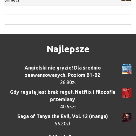
26.99
zł
Najlepsze
Angielski nie gryzie! Dla średnio
zaawansowanych. Poziom B1-B2
26.80
zł
Gdy regułą jest brak reguł. Netflix i filozofia
przemiany
40.65
zł
Saga of Tanya the Evil, Vol. 12 (manga)
56.20
zł