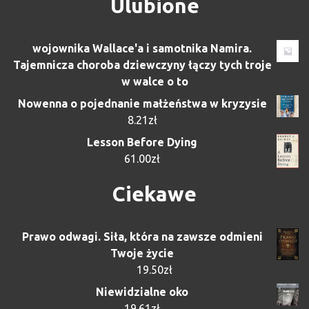
Ulubione
wojownika Wallace'a i samotnika Namira.
Tajemnicza choroba dziewczyny łączy tych troje
w walce o to
Nowenna o pojednanie małżeństwa w kryzysie
8.21
zł
Lesson Before Dying
61.00
zł
Ciekawe
Prawo odwagi. Siła, która na zawsze odmieni
Twoje życie
19.50
zł
Niewidzialne oko
19.61
zł