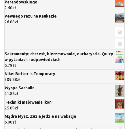
Parandowskiego
2.40
zł
Pewnego razu na Kaukazie
26.88
zł
Sakramenty: chrzest, bierzmowanie, eucharystia. Quizy
w pytaniach i odpowiedziach
5.79
zł
Nike: Better is Temporary
309.88
zł
Wyspa Sachalin
21.88
zł
Techniki malowania ikon
25.89
zł
Mądra Mysz. Zuzia jedzie na wakacje
6.00
zł