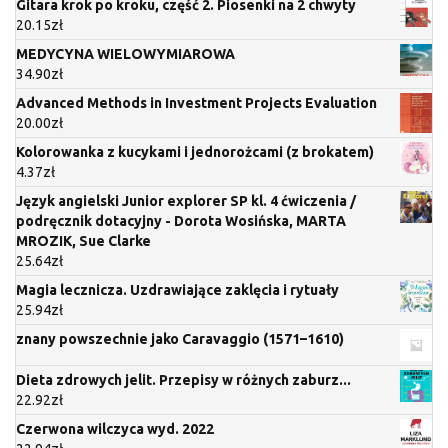
Gitara krok po kroku, część 2. Piosenki na 2 chwyty
20.15
zł
MEDYCYNA WIELOWYMIAROWA
34.90
zł
Advanced Methods in Investment Projects Evaluation
20.00
zł
Kolorowanka z kucykami i jednorożcami (z brokatem)
4.37
zł
Język angielski Junior explorer SP kl. 4 ćwiczenia /
podręcznik dotacyjny - Dorota Wosińska, MARTA
MROZIK, Sue Clarke
25.64
zł
Magia lecznicza. Uzdrawiające zaklęcia i rytuały
25.94
zł
znany powszechnie jako Caravaggio (1571–1610)
Dieta zdrowych jelit. Przepisy w różnych zaburz...
22.92
zł
Czerwona wilczyca wyd. 2022