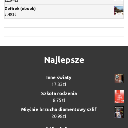
22.94
zł
Zefirek (ebook)
3.49
zł
Najlepsze
Inne światy
17.33
zł
Szkoła rodzenia
8.75
zł
Mięśnie brzucha diamentowy szlif
20.98
zł