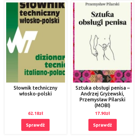
Słownik techniczny
Sztuka obsługi penisa –
włosko-polski
Andrzej Gryżewski,
Przemysław Pilarski
(MOBI)
62.18
zł
17.90
zł
Sprawdź
Sprawdź