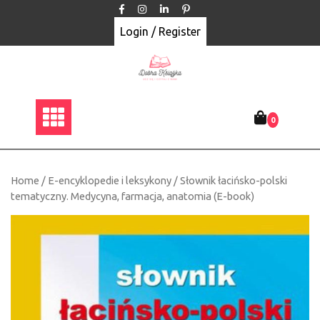
Skip
to
Login / Register
content
0
Home
/
E-encyklopedie i leksykony
/ Słownik łacińsko-polski
tematyczny. Medycyna, farmacja, anatomia (E-book)