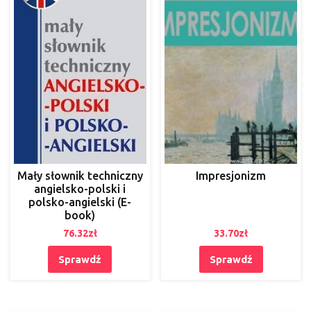
Mały słownik techniczny
Impresjonizm
angielsko-polski i
polsko-angielski (E-
book)
76.32
zł
33.70
zł
Sprawdź
Sprawdź