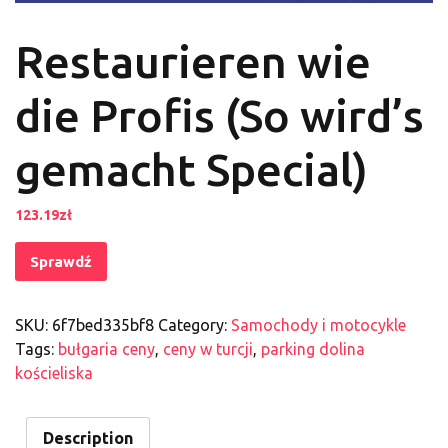
Restaurieren wie
die Profis (So wird’s
gemacht Special)
123.19
zł
Sprawdź
SKU:
6f7bed335bf8
Category:
Samochody i motocykle
Tags:
bułgaria ceny
,
ceny w turcji
,
parking dolina
kościeliska
Description