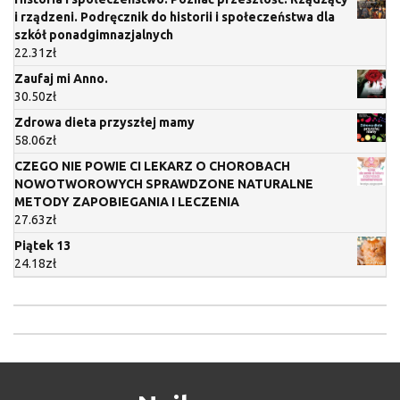
i rządzeni. Podręcznik do historii i społeczeństwa dla
szkół ponadgimnazjalnych
22.31
zł
Zaufaj mi Anno.
30.50
zł
Zdrowa dieta przyszłej mamy
58.06
zł
CZEGO NIE POWIE CI LEKARZ O CHOROBACH
NOWOTWOROWYCH SPRAWDZONE NATURALNE
METODY ZAPOBIEGANIA I LECZENIA
27.63
zł
Piątek 13
24.18
zł