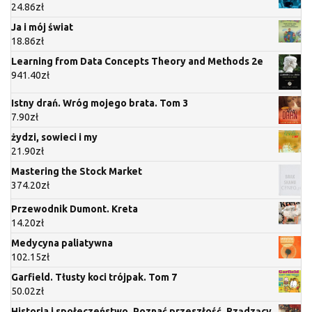
24.86
zł
Ja i mój świat
18.86
zł
Learning from Data Concepts Theory and Methods 2e
941.40
zł
Istny drań. Wróg mojego brata. Tom 3
7.90
zł
żydzi, sowieci i my
21.90
zł
Mastering the Stock Market
374.20
zł
Przewodnik Dumont. Kreta
14.20
zł
Medycyna paliatywna
102.15
zł
Garfield. Tłusty koci trójpak. Tom 7
50.02
zł
Historia i społeczeństwo. Poznać przeszłość. Rządzący