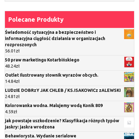
Polecane Produkty
Świadomość sytuacyjna a bezpieczeństwo i
informacyjna ciągłość działania w organizacjach
rozproszonych
56.01
zł
50 praw marketingu Kotarbińskiego
48.24
zł
Outlet Ilustrowany słownik wyrazów obcych.
14.84
zł
LUDzIE DOBRzY JAK CHLEB / KS.ISAKOWICz zALEWSKI
24.81
zł
Kolorowanka wodna. Malujemy wodą Konik 809
4.59
zł
jak powstaje uszkodzenie? Klasyfikacja różnych typów
jaskry: jaskra wrodzona
Behawiorysta. Wydanie serialowe