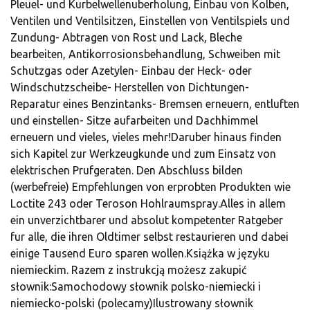
Pleuel- und Kurbelwellenuberholung, Einbau von Kolben,
Ventilen und Ventilsitzen, Einstellen von Ventilspiels und
Zundung- Abtragen von Rost und Lack, Bleche
bearbeiten, Antikorrosionsbehandlung, Schweiben mit
Schutzgas oder Azetylen- Einbau der Heck- oder
Windschutzscheibe- Herstellen von Dichtungen-
Reparatur eines Benzintanks- Bremsen erneuern, entluften
und einstellen- Sitze aufarbeiten und Dachhimmel
erneuern und vieles, vieles mehr!Daruber hinaus finden
sich Kapitel zur Werkzeugkunde und zum Einsatz von
elektrischen Prufgeraten. Den Abschluss bilden
(werbefreie) Empfehlungen von erprobten Produkten wie
Loctite 243 oder Teroson Hohlraumspray.Alles in allem
ein unverzichtbarer und absolut kompetenter Ratgeber
fur alle, die ihren Oldtimer selbst restaurieren und dabei
einige Tausend Euro sparen wollen.Książka w języku
niemieckim. Razem z instrukcją możesz zakupić
słownik:Samochodowy słownik polsko-niemiecki i
niemiecko-polski (polecamy)Ilustrowany słownik