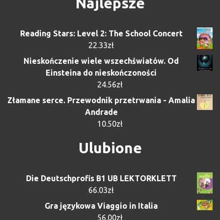
Najlepsze
Reading Stars: Level 2: The School Concert
22.33
zł
Nieskończenie wiele wszechświatów. Od
Einsteina do nieskończoności
24.56
zł
Złamane serce. Przewodnik przetrwania - Amalia
Andrade
10.50
zł
Ulubione
Die Deutschprofis B1 UB LEKTORKLETT
66.03
zł
Gra językowa Viaggio in Italia
56.00
zł