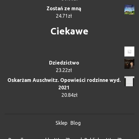
Zostań ze mną
24.71
zł
Ciekawe
Dziedzictwo
23.22
zł
Oskarżam Auschwitz. Opowieści rodzinne wyd.
2021
20.84
zł
Sklep
Blog