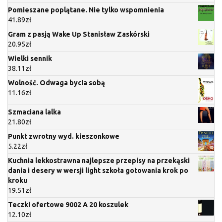
Pomieszane poplątane. Nie tylko wspomnienia
41.89
zł
Gram z pasją Wake Up Stanisław Zaskórski
20.95
zł
Wielki sennik
38.11
zł
Wolność. Odwaga bycia sobą
11.16
zł
Szmaciana lalka
21.80
zł
Punkt zwrotny wyd. kieszonkowe
5.22
zł
Kuchnia lekkostrawna najlepsze przepisy na przekąski
dania i desery w wersji light szkoła gotowania krok po
kroku
19.51
zł
Teczki ofertowe 9002 A 20 koszulek
12.10
zł