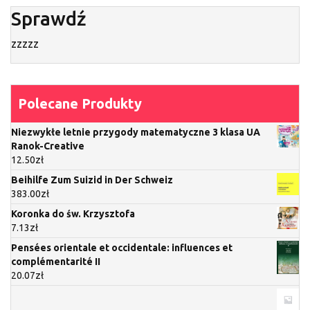
Sprawdź
zzzzz
Polecane Produkty
Niezwykłe letnie przygody matematyczne 3 klasa UA
Ranok-Creative
12.50
zł
Beihilfe Zum Suizid in Der Schweiz
383.00
zł
Koronka do św. Krzysztofa
7.13
zł
Pensées orientale et occidentale: influences et
complémentarité II
20.07
zł