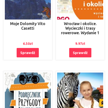
Moje Dolomity Vito
Wrocław i okolice.
Casetti
Wycieczki i trasy
rowerowe. Wydanie 1
6.50
zł
9.97
zł
Sprawdź
Sprawdź