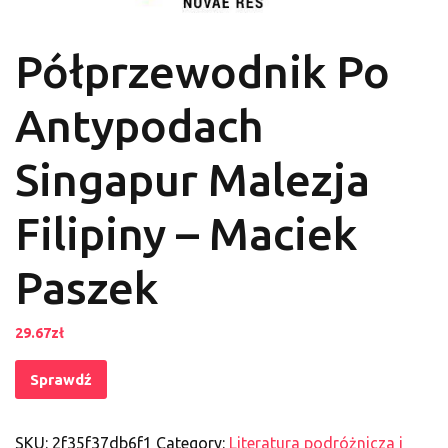
Półprzewodnik Po
Antypodach
Singapur Malezja
Filipiny – Maciek
Paszek
29.67
zł
Sprawdź
SKU:
2f35f37db6f1
Category:
Literatura podróżnicza i