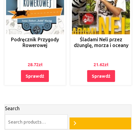
Podręcznik Przygody
Śladami Neli przez
Rowerowej
dżunglę, morza i oceany
28.72
zł
21.62
zł
Sprawdź
Sprawdź
Search