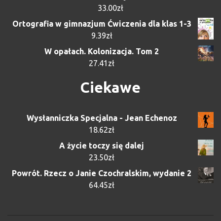
33.00
zł
Ortografia w gimnazjum Ćwiczenia dla klas 1-3
9.39
zł
W opałach. Kolonizacja. Tom 2
27.41
zł
Ciekawe
Wysłanniczka Specjalna - Jean Echenoz
18.62
zł
A życie toczy się dalej
23.50
zł
Powrót. Rzecz o Janie Czochralskim, wydanie 2
64.45
zł