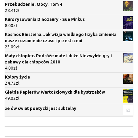
Przebudzenie. Obcy. Tom 4
28.41
zł
Kurs rysowania Dinozaury - Sue Pinkus
8.00
zł
Kosmos Einsteina. Jak wizja wielkiego fizyka zmieniła
nasze rozumienie czasu i przestrzeni
23.09
zł
Mały chłopiec. Podróże małe i duże Niezwykłe gry i
zabawy dla chłopców 2010
4.00
zł
Kolory życia
24.72
zł
Giełda Papierów Wartościowych dla bystrzaków
49.02
zł
że ów świat poetycki jest subtelny