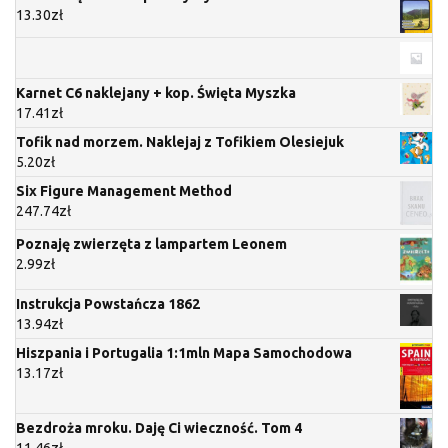
13.30
zł
Karnet C6 naklejany + kop. Święta Myszka
17.41
zł
Tofik nad morzem. Naklejaj z Tofikiem Olesiejuk
5.20
zł
Six Figure Management Method
247.74
zł
Poznaję zwierzęta z lampartem Leonem
2.99
zł
Instrukcja Powstańcza 1862
13.94
zł
Hiszpania i Portugalia 1:1mln Mapa Samochodowa
13.17
zł
Bezdroża mroku. Daję Ci wieczność. Tom 4
11.46
zł