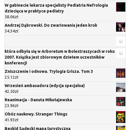
W gabinecie lekarza specjalisty Pediatria Nefrologia
dziecięca w praktyce pediatry
58.06
zł
Andrzej Dąbrowski. Do zwariowania jeden krok
34.34
zł
która odbyła się w Arboretum w Bolestraszycach w roku
2007. Książka jest zbiorowym dziełem uczestników
konferencji
Zniszczenie i odnowa. Trylogia Grisza. Tom 3
25.12
zł
Wrzesień ambasadora (edycja specjalna)
42.50
zł
Reanimacja - Danuta Mikołajewska
23.96
zł
Obóz naukowy. Stranger Things
41.93
zł
Beskid Sądecki mapa turystyczna