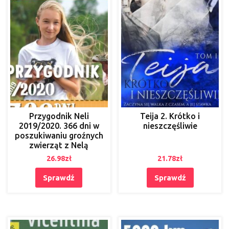
Przygodnik Neli
Teija 2. Krótko i
2019/2020. 366 dni w
nieszczęśliwie
poszukiwaniu groźnych
zwierząt z Nelą
26.98
zł
21.78
zł
Sprawdź
Sprawdź