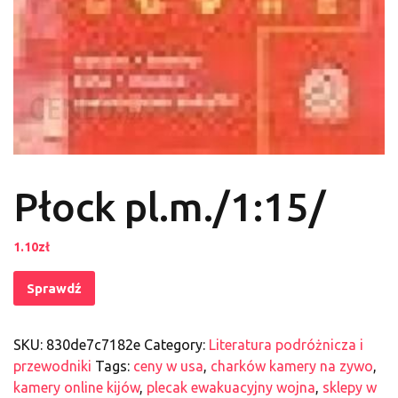
Płock pl.m./1:15/
1.10
zł
Sprawdź
SKU:
830de7c7182e
Category:
Literatura podróżnicza i
przewodniki
Tags:
ceny w usa
,
charków kamery na zywo
,
kamery online kijów
,
plecak ewakuacyjny wojna
,
sklepy w