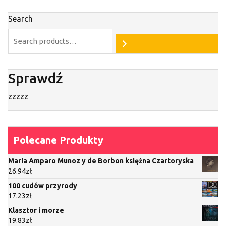
Search
Sprawdź
zzzzz
Polecane Produkty
Maria Amparo Munoz y de Borbon księżna Czartoryska
26.94
zł
100 cudów przyrody
17.23
zł
Klasztor i morze
19.83
zł