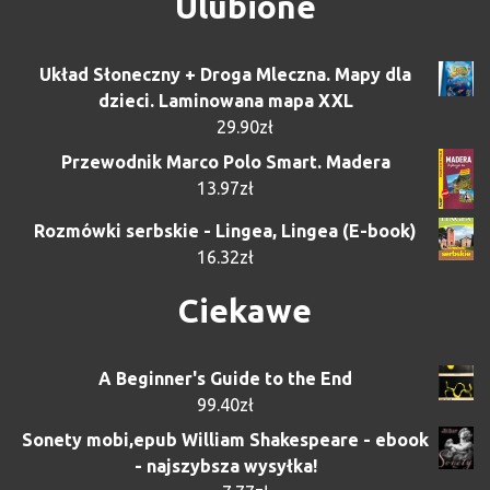
Ulubione
Układ Słoneczny + Droga Mleczna. Mapy dla
dzieci. Laminowana mapa XXL
29.90
zł
Przewodnik Marco Polo Smart. Madera
13.97
zł
Rozmówki serbskie - Lingea, Lingea (E-book)
16.32
zł
Ciekawe
A Beginner's Guide to the End
99.40
zł
Sonety mobi,epub William Shakespeare - ebook
- najszybsza wysyłka!