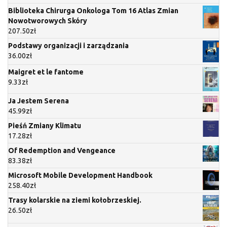
Biblioteka Chirurga Onkologa Tom 16 Atlas Zmian
Nowotworowych Skóry
207.50
zł
Podstawy organizacji i zarządzania
36.00
zł
Maigret et le fantome
9.33
zł
Ja Jestem Serena
45.99
zł
Pieśń Zmiany Klimatu
17.28
zł
Of Redemption and Vengeance
83.38
zł
Microsoft Mobile Development Handbook
258.40
zł
Trasy kolarskie na ziemi kołobrzeskiej.
26.50
zł