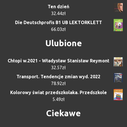
Ten dzień
32.44
zł
Die Deutschprofis B1 UB LEKTORKLETT
66.03
zł
Ulubione
Chłopi w.2021 - Władysław Stanisław Reymont
32.57
zł
Transport. Tendencje zmian wyd. 2022
78.92
zł
Kolorowy świat przedszkolaka. Przedszkole
5.49
zł
Ciekawe