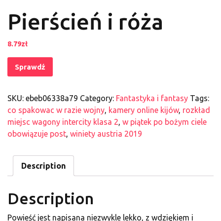
Pierścień i róża
8.79
zł
Sprawdź
SKU:
ebeb06338a79
Category:
Fantastyka i fantasy
Tags:
co spakowac w razie wojny
,
kamery online kijów
,
rozkład
miejsc wagony intercity klasa 2
,
w piątek po bożym ciele
obowiązuje post
,
winiety austria 2019
Description
Description
Powieść jest napisana niezwykle lekko, z wdziękiem i