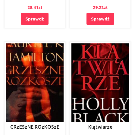
28.41
zł
29.22
zł
Sprawdź
Sprawdź
GRzESzNE ROzKOSzE
Klątwiarze