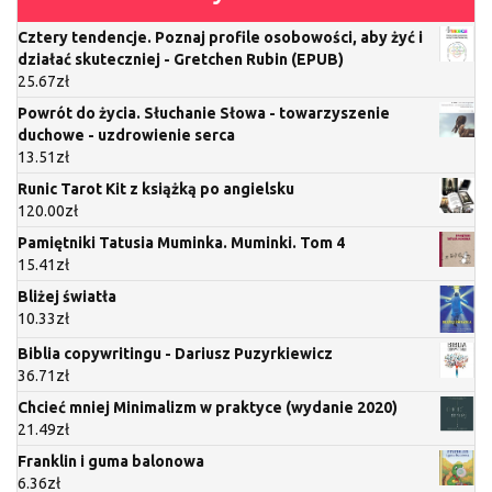
Cztery tendencje. Poznaj profile osobowości, aby żyć i
działać skuteczniej - Gretchen Rubin (EPUB)
25.67
zł
Powrót do życia. Słuchanie Słowa - towarzyszenie
duchowe - uzdrowienie serca
13.51
zł
Runic Tarot Kit z książką po angielsku
120.00
zł
Pamiętniki Tatusia Muminka. Muminki. Tom 4
15.41
zł
Bliżej światła
10.33
zł
Biblia copywritingu - Dariusz Puzyrkiewicz
36.71
zł
Chcieć mniej Minimalizm w praktyce (wydanie 2020)
21.49
zł
Franklin i guma balonowa
6.36
zł