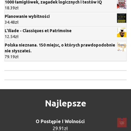
1000 łamigłówek, zagadek logicznych i testów IQ
18.39
zł
Planowanie wybitności
34.48
zł
L'Iliade - Classiques et Patrimoine
12.54
zł
Polska nieznana. 150 miejsc, o których prawdopodobnie
nie słyszałeś.
79.19
zł
Najlepsze
O Postępie I Wolności
29.91
zł