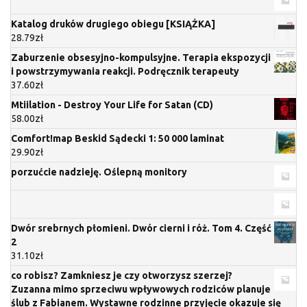
Katalog druków drugiego obiegu [KSIĄŻKA]
28.79
zł
Zaburzenie obsesyjno-kompulsyjne. Terapia ekspozycji
i powstrzymywania reakcji. Podręcznik terapeuty
37.60
zł
Mtiilation - Destroy Your Life for Satan (CD)
58.00
zł
Comfort!map Beskid Sądecki 1: 50 000 laminat
29.90
zł
porzućcie nadzieję. Oślepną monitory
Dwór srebrnych płomieni. Dwór cierni i róż. Tom 4. Część
2
31.10
zł
co robisz? Zamkniesz je czy otworzysz szerzej?
Zuzanna mimo sprzeciwu wpływowych rodziców planuje
ślub z Fabianem. Wystawne rodzinne przyjęcie okazuje się