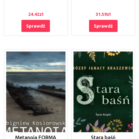
24.42
zł
31.59
zł
Sprawdź
Sprawdź
Metanoia FORMA
Stara baśń