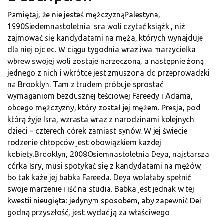
Pamiętaj, że nie jesteś mężczyznąPalestyna,
1990Siedemnastoletnia Isra woli czytać książki, niż
zajmować się kandydatami na męża, których wynajduje
dla niej ojciec. W ciągu tygodnia wrażliwa marzycielka
wbrew swojej woli zostaje narzeczoną, a następnie żoną
jednego z nich i wkrótce jest zmuszona do przeprowadzki
na Brooklyn. Tam z trudem próbuje sprostać
wymaganiom bezdusznej teściowej Fareedy i Adama,
obcego mężczyzny, który został jej mężem. Presja, pod
którą żyje Isra, wzrasta wraz z narodzinami kolejnych
dzieci – czterech córek zamiast synów. W jej świecie
rodzenie chłopców jest obowiązkiem każdej
kobiety.Brooklyn, 2008Osiemnastoletnia Deya, najstarsza
córka Isry, musi spotykać się z kandydatami na mężów,
bo tak każe jej babka Fareeda. Deya wolałaby spełnić
swoje marzenie i iść na studia. Babka jest jednak w tej
kwestii nieugięta: jedynym sposobem, aby zapewnić Dei
godną przyszłość, jest wydać ją za właściwego