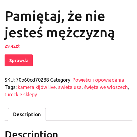
Pamiętaj, że nie
jesteś mężczyzną
29.42
zł
Sprawdź
SKU:
70b60cd70288
Category:
Powieści i opowiadania
Tags:
kamera kijów live
,
swieta usa
,
święta we włoszech
,
tureckie sklepy
Description
Description