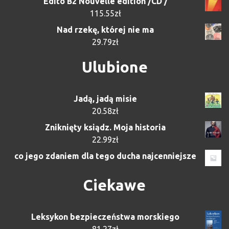
Edito B2 Nouvelle edition /CD /
115.55
zł
Nad rzekę, której nie ma
29.79
zł
Ulubione
Jadą, jadą misie
20.58
zł
Zniknięty ksiądz. Moja historia
22.99
zł
co jego zdaniem dla tego ducha najcenniejsze
Ciekawe
Leksykon bezpieczeństwa morskiego