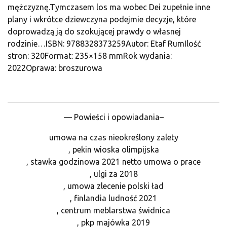
mężczyznę.Tymczasem los ma wobec Dei zupełnie inne
plany i wkrótce dziewczyna podejmie decyzje, które
doprowadzą ją do szokującej prawdy o własnej
rodzinie…ISBN: 9788328373259Autor: Etaf RumIlość
stron: 320Format: 235×158 mmRok wydania:
2022Oprawa: broszurowa
— Powieści i opowiadania–
umowa na czas nieokreślony zalety
, pekin wioska olimpijska
, stawka godzinowa 2021 netto umowa o prace
, ulgi za 2018
, umowa zlecenie polski ład
, finlandia ludność 2021
, centrum meblarstwa świdnica
, pkp majówka 2019