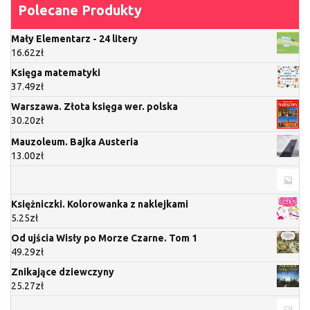
Polecane Produkty
Mały Elementarz - 24 litery
16.62
zł
Księga matematyki
37.49
zł
Warszawa. Złota księga wer. polska
30.20
zł
Mauzoleum. Bajka Austeria
13.00
zł
Księżniczki. Kolorowanka z naklejkami
5.25
zł
Od ujścia Wisły po Morze Czarne. Tom 1
49.29
zł
Znikające dziewczyny
25.27
zł