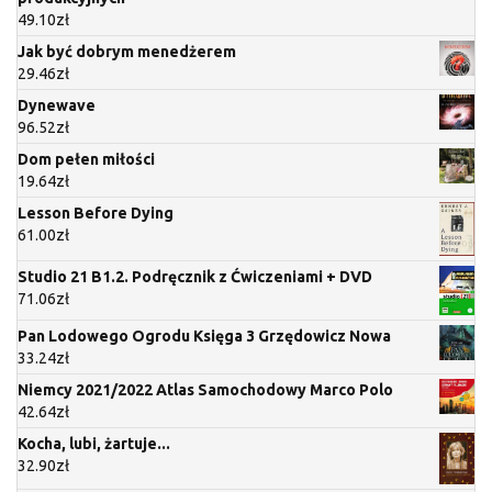
49.10
zł
Jak być dobrym menedżerem
29.46
zł
Dynewave
96.52
zł
Dom pełen miłości
19.64
zł
Lesson Before Dying
61.00
zł
Studio 21 B1.2. Podręcznik z Ćwiczeniami + DVD
71.06
zł
Pan Lodowego Ogrodu Księga 3 Grzędowicz Nowa
33.24
zł
Niemcy 2021/2022 Atlas Samochodowy Marco Polo
42.64
zł
Kocha, lubi, żartuje...
32.90
zł