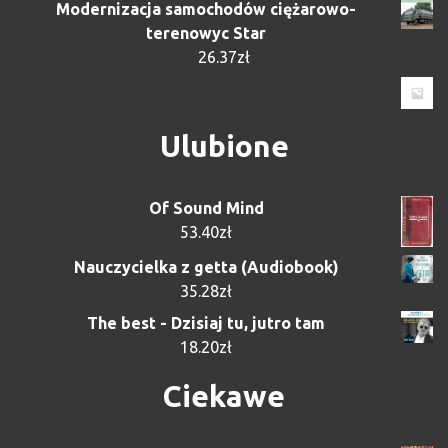
Modernizacja samochodów ciężarowo-
terenowyc Star
26.37
zł
Ulubione
Of Sound Mind
53.40
zł
Nauczycielka z getta (Audiobook)
35.28
zł
The best - Dzisiaj tu, jutro tam
18.20
zł
Ciekawe