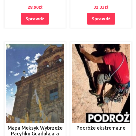
28.90
zł
32.33
zł
Sprawdź
Sprawdź
Mapa Meksyk Wybrzeże
Podróże ekstremalne
Pacyfiku Guadalajara