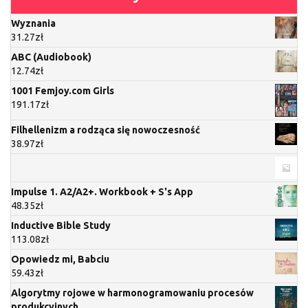
Wyznania
31.27
zł
ABC (Audiobook)
12.74
zł
1001 Femjoy.com Girls
191.17
zł
Filhellenizm a rodząca się nowoczesność
38.97
zł
Impulse 1. A2/A2+. Workbook + S's App
48.35
zł
Inductive Bible Study
113.08
zł
Opowiedz mi, Babciu
59.43
zł
Algorytmy rojowe w harmonogramowaniu procesów
produkcyjnych