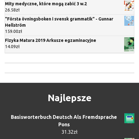
Mity medyczne, które mogą zabić 3 w.2
26.58
zł
"Första övningsboken i svensk grammatik" - Gunnar
Hellström
159.00
zł
Fizyka Matura 2019 Arkusze egzaminacyjne
14.09
zł
Najlepsze
Basisworterbuch Deutsch Als Fremdsprache
Pons
31.32
zł