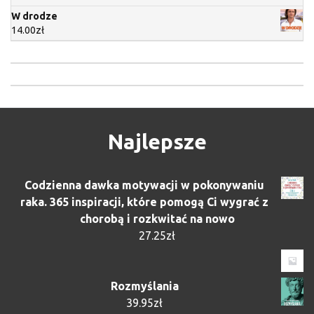
W drodze
14.00
zł
Najlepsze
Codzienna dawka motywacji w pokonywaniu
raka. 365 inspiracji, które pomogą Ci wygrać z
chorobą i rozkwitać na nowo
27.25
zł
Rozmyślania
39.95
zł