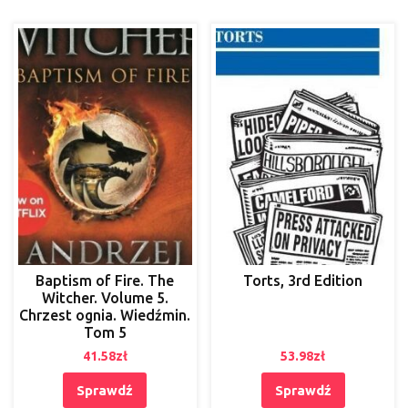
Baptism of Fire. The
Torts, 3rd Edition
Witcher. Volume 5.
Chrzest ognia. Wiedźmin.
Tom 5
41.58
zł
53.98
zł
Sprawdź
Sprawdź