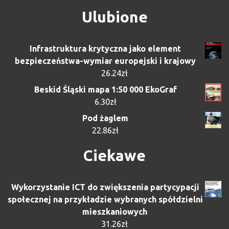
Ulubione
Infrastruktura krytyczna jako element
bezpieczeństwa-wymiar europejski i krajowy
26.24
zł
Beskid Śląski mapa 1:50 000 EkoGraf
6.30
zł
Pod żaglem
22.86
zł
Ciekawe
Wykorzystanie ICT do zwiększenia partycypacji
społecznej na przykładzie wybranych spółdzielni
mieszkaniowych
31.26
zł