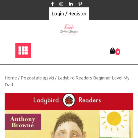
Skip
to
Login / Register
content
0
Home
/
Pozostałe języki
/ Ladybird Readers Beginner Level My
Dad