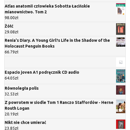
Atlas anatomii człowieka Sobotta Łacińskie
mianownictwo. Tom 2
98.00
zł
Żółć
29.08
zł
Renia's Diary. A Young Girl?s Life in the Shadow of the
Holocaust Penguin Books
66.79
zł
Espacio joven A1 podręcznik CD audio
64.05
zł
Równoległa polis
32.53
zł
Z powrotem w siodle Tom 1 Ranczo Staffordów - Herne
Routh Logan
20.19
zł
Nikt nie chce umierać
23.85
zł