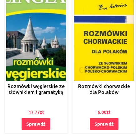
Rozmówki węgierskie ze
Rozmówki chorwackie
słownikiem i gramatyką
dla Polaków
17.77
zł
6.00
zł
Sprawdź
Sprawdź