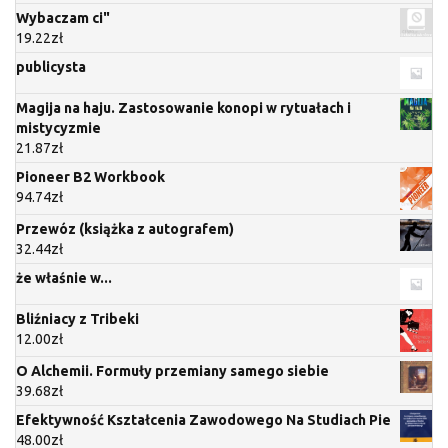
Wybaczam ci"
19.22
zł
publicysta
Magija na haju. Zastosowanie konopi w rytuałach i
mistycyzmie
21.87
zł
Pioneer B2 Workbook
94.74
zł
Przewóz (książka z autografem)
32.44
zł
że właśnie w...
Bliźniacy z Tribeki
12.00
zł
O Alchemii. Formuły przemiany samego siebie
39.68
zł
Efektywność Kształcenia Zawodowego Na Studiach Pie
48.00
zł