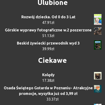
Ulubione
Rozwój dziecka. Od 0 do 3 Lat
47.91
zł
Górskie wyprawy fotograficzne w.2 poszerzone
51.13
zł
Beskid żywiecki przewodnik wyd 3
39.99
zł
Ciekawe
Kolędy
17.38
zł
Osada Świętego Gotarda w Poznaniu- Atrakcyjne
promocje, wysyłka już od 3,99 zł
33.37
zł