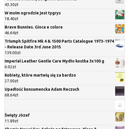
43.30
zł
W moim ogrodzie jest tygrys
18.40
zł
Brave Bunnies. Gioca e colora
46.64
zł
Triumph Spitfire Mk 4 & 1500 Parts Catalogue 1973-1974
- Release Date 3rd June 2015
139.00
zł
Imperial Leather Gentle Care Mydło kostka 3x100 g
6.02
zł
Kobiety, które martwią się za bardzo
27.00
zł
Upadłość konsumencka Adam Reczuch
68.64
zł
Święty Józef
11.89
zł