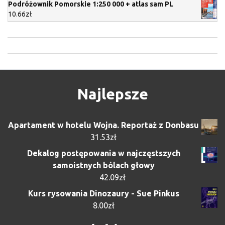
Podróżownik Pomorskie 1:250 000 + atlas sam PL
10.66
zł
Najlepsze
Apartament w hotelu Wojna. Reportaż z Donbasu
31.53
zł
Dekalog postępowania w najczęstszych
samoistnych bólach głowy
42.09
zł
Kurs rysowania Dinozaury - Sue Pinkus
8.00
zł