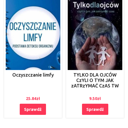
Oczyszczanie limfy
TYLKO DLA OJCÓW
CzYLI O TYM JAK
zATRzYMAĆ CzAS TW
25.84
zł
9.50
zł
Sprawdź
Sprawdź