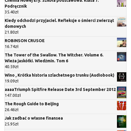
Chemia Nowej Ery. Szkoła podstawowa. Klasa 7.
Podręcznik
35.40
zł
Kiedy odchodzi przyjaciel. Refleksje o śmierci zwierząt
domowych
21.80
zł
ROBINSON CRUSOE
16.74
zł
The Tower of the Swallow. The Witcher. Volume 6.
Wieża jaskółki. Wiedźmin. Tom 6
40.59
zł
Wino , Krótka historia szlachetnego trunku (Audiobook)
19.09
zł
aaaaTriumph Spitfire Release Date 3rd September 2012
147.00
zł
The Rough Guide to Beijing
26.46
zł
Jak zadbać o własne finansea
25.95
zł