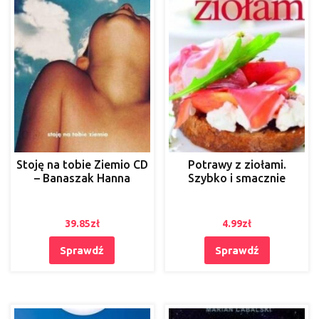
Stoję na tobie Ziemio CD
Potrawy z ziołami.
– Banaszak Hanna
Szybko i smacznie
39.85
zł
4.99
zł
Sprawdź
Sprawdź