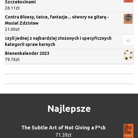
Szczekocinami
26.11
zł
Contra Bluesy, tańce, fantazje... utwory na gitarę -
Musiał Zdzisław
21.00
zł
czyli jednej z najbardziej złożonych i specyficznych
kategorii spraw karnych
Bienenkalender 2023
79.76
zł
Najlepsze
The Subtle Art of Not Giving a F*ck
71.39
zł