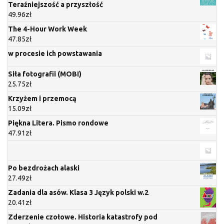
Teraźniejszość a przyszłość
49.96
zł
The 4-Hour Work Week
47.85
zł
w procesie ich powstawania
Siła fotografii (MOBI)
25.75
zł
Krzyżem i przemocą
15.09
zł
Piękna Litera. Pismo rondowe
47.91
zł
Po bezdrożach alaski
27.49
zł
Zadania dla asów. Klasa 3 Język polski w.2
20.41
zł
Zderzenie czołowe. Historia katastrofy pod