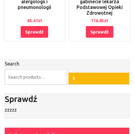
alergologii i
gabinecie lekarza
pneumonologii
Podstawowej Opieki
Zdrowotnej
65.41
zł
116.85
zł
Sprawdź
Sprawdź
Search
Sprawdź
zzzzz