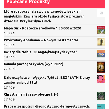
Polecane Produkty
które rozpoczynają swoją przygodę z językiem
angielskim. Zawiera około tysiąca słów z różnych
dziedzin. Przy każdym z nich
Mapa tur. - Roztocze środkowe 1:50 000 w.2020
13.27
zł
Wzór wiary Abrahama w Nowym Testamencie
17.02
zł
Kwiaty dla ciebie. 20 najpiękniejszych życzeń
10.26
zł
Kanada pachnąca żywicą (wyd. 2022)
27.38
zł
Dziewczyństwo - Wysyłka 7,99 zł , BEZPŁATNIE przy
zamówieniu od 99 zł
27.40
zł
Chrystianizm i czasy obecne t.1-5
37.40
zł
Praca w zespołach diagnostyczno-terapeutycznych.