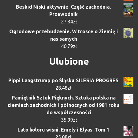
Beskid Niski aktywnie. Część zachodnia.
Przewodnik
27.34
zł
Ogrodowe przebudzenie. W trosce o Ziemię i
nas samych
40.79
zł
Ulubione
Pippi Langstrump po Śląsku SILESIA PROGRES
28.48
zł
Pamiętnik Sztuk Pięknych. Sztuka polska na
ziemiach zachodnich i północnych od 1981 roku
do współczesności
35.99
zł
Lato koloru wiśni. Emely i Elyas. Tom 1
25.08
zł