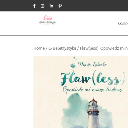
Skip
to
content
SKLEP
Home
/
E-Beletrystyka
/ Flaw(less). Opowiedz mi n