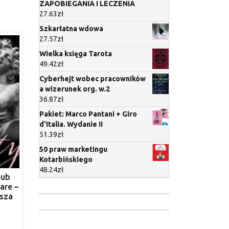
ZAPOBIEGANIA I LECZENIA
27.63
zł
Szkarłatna wdowa
27.57
zł
Wielka księga Tarota
49.42
zł
Cyberhejt wobec pracowników
a wizerunek org. w.2
36.87
zł
Pakiet: Marco Pantani + Giro
d'Italia. Wydanie II
51.39
zł
50 praw marketingu
Kotarbińskiego
48.24
zł
pub
are –
bsza