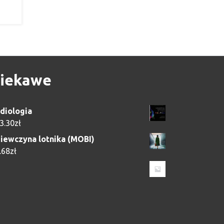
iekawe
diologia
3.30
zł
iewczyna lotnika (MOBI)
.68
zł