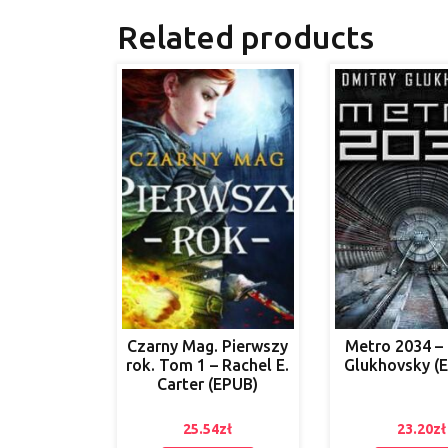
Related products
Czarny Mag. Pierwszy
Metro 2034 –
rok. Tom 1 – Rachel E.
Glukhovsky (
Carter (EPUB)
25.54
zł
23.20
zł