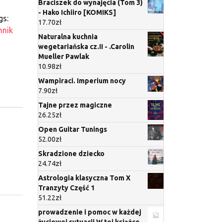
Braciszek do wynajęcia (Tom 3)
- Hako Ichiiro [KOMIKS]
gs:
17.70
zł
nnik
Naturalna kuchnia
wegetariańska cz.II - .Carolin
Mueller Pawlak
10.98
zł
Wampiraci. Imperium nocy
7.90
zł
Tajne przez magiczne
26.25
zł
Open Guitar Tunings
52.00
zł
Skradzione dziecko
24.74
zł
Astrologia klasyczna Tom X
Tranzyty Część 1
51.22
zł
prowadzenie i pomoc w każdej