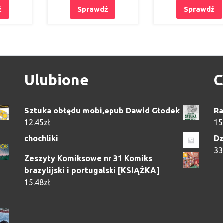
ź
Sprawdź
Sprawdź
Ulubione
C
Sztuka obłędu mobi,epub Dawid Głodek
Ra
12.45
zł
15
chochliki
Dz
33
Zeszyty Komiksowe nr 31 Komiks
brazylijski i portugalski [KSIĄŻKA]
15.48
zł