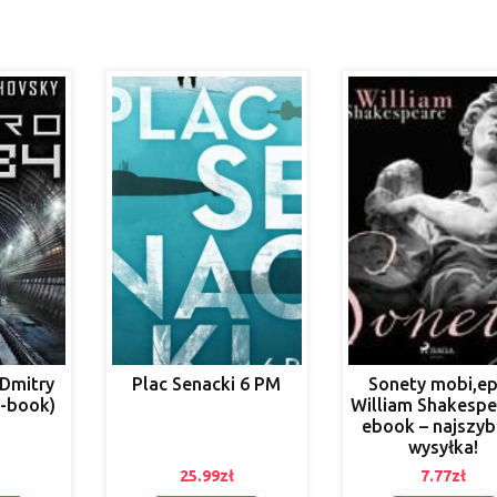
 Dmitry
Plac Senacki 6 PM
Sonety mobi,e
E-book)
William Shakespe
ebook – najszy
wysyłka!
25.99
zł
7.77
zł