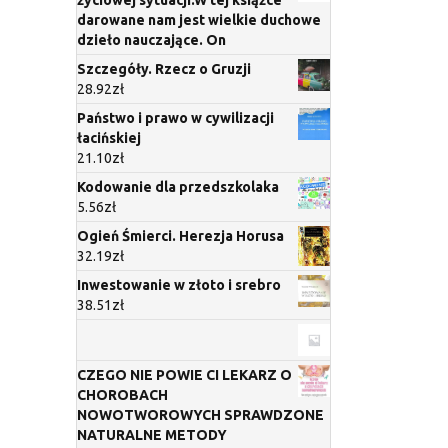
życiowej sytuacji.W tej książce
darowane nam jest wielkie duchowe
dzieło nauczające. On
Szczegóły. Rzecz o Gruzji
28.92
zł
Państwo i prawo w cywilizacji
łacińskiej
21.10
zł
Kodowanie dla przedszkolaka
5.56
zł
Ogień Śmierci. Herezja Horusa
32.19
zł
Inwestowanie w złoto i srebro
38.51
zł
CZEGO NIE POWIE CI LEKARZ O
CHOROBACH
NOWOTWOROWYCH SPRAWDZONE
NATURALNE METODY