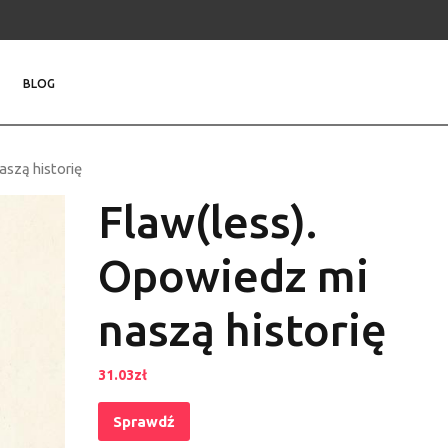
BLOG
aszą historię
Flaw(less).
Opowiedz mi
naszą historię
31.03
zł
Sprawdź