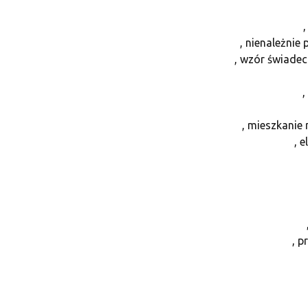
, nienależnie
, wzór świade
,
, mieszkanie
, 
, p