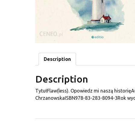
Description
Description
TytułFlaw(less). Opowiedz mi naszą histor
ChrzanowskaISBN978-83-283-8094-3Rok wy