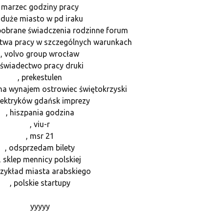
marzec godziny pracy
, duże miasto w pd iraku
 pobrane świadczenia rodzinne forum
ctwa pracy w szczególnych warunkach
, volvo group wrocław
 świadectwo pracy druki
, prekestulen
 na wynajem ostrowiec świętokrzyski
elektryków gdańsk imprezy
, hiszpania godzina
, viu-r
, msr 21
, odsprzedam bilety
, sklep mennicy polskiej
rzykład miasta arabskiego
, polskie startupy
yyyyy