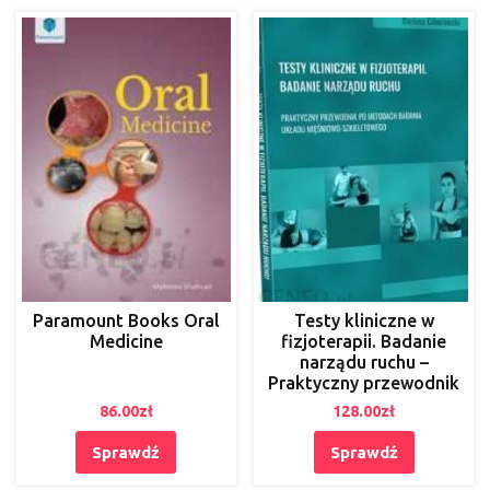
Paramount Books Oral
Testy kliniczne w
Medicine
fizjoterapii. Badanie
narządu ruchu –
Praktyczny przewodnik
86.00
zł
128.00
zł
Sprawdź
Sprawdź