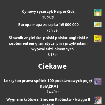
Cynowy rycerzyk HarperKids
18.90
zł
Europa mapa zdrapka 1:9 000 000
76.98
zł
Słownik angielsko-polski polsko-angielski z
suplementem gramatycznym i przykładami
wypowiedzi pisemnych
8.13
zł
Ciekawe
Leksykon prawa spółek 100 podstawowych pojęć
[KSIĄŻKA]
74.40
zł
Wygnana królowa. Siedem Królestw - księga II
14.90
zł