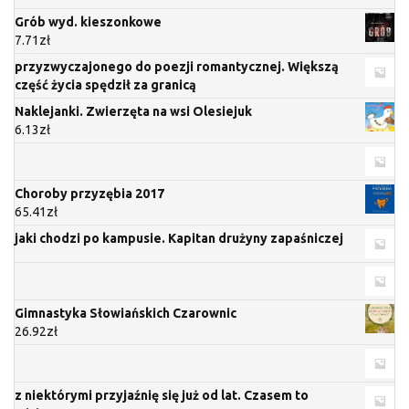
Grób wyd. kieszonkowe
7.71
zł
przyzwyczajonego do poezji romantycznej. Większą
część życia spędził za granicą
Naklejanki. Zwierzęta na wsi Olesiejuk
6.13
zł
Choroby przyzębia 2017
65.41
zł
jaki chodzi po kampusie. Kapitan drużyny zapaśniczej
Gimnastyka Słowiańskich Czarownic
26.92
zł
z niektórymi przyjaźnię się już od lat. Czasem to