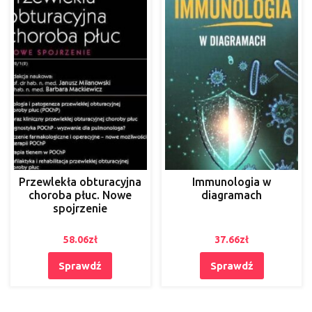
Przewlekła obturacyjna
Immunologia w
choroba płuc. Nowe
diagramach
spojrzenie
58.06
zł
37.66
zł
Sprawdź
Sprawdź