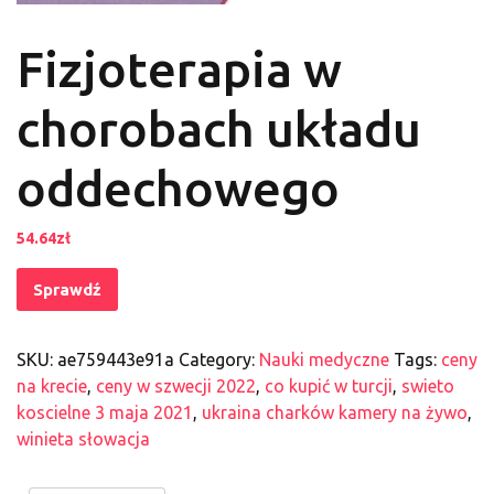
Fizjoterapia w
chorobach układu
oddechowego
54.64
zł
Sprawdź
SKU:
ae759443e91a
Category:
Nauki medyczne
Tags:
ceny
na krecie
,
ceny w szwecji 2022
,
co kupić w turcji
,
swieto
koscielne 3 maja 2021
,
ukraina charków kamery na żywo
,
winieta słowacja