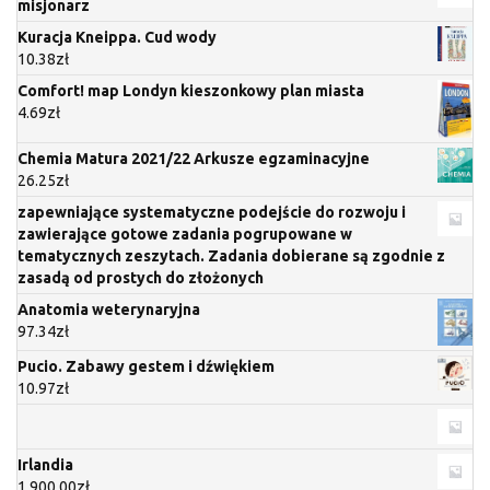
misjonarz
Kuracja Kneippa. Cud wody
10.38
zł
Comfort! map Londyn kieszonkowy plan miasta
4.69
zł
Chemia Matura 2021/22 Arkusze egzaminacyjne
26.25
zł
zapewniające systematyczne podejście do rozwoju i
zawierające gotowe zadania pogrupowane w
tematycznych zeszytach. Zadania dobierane są zgodnie z
zasadą od prostych do złożonych
Anatomia weterynaryjna
97.34
zł
Pucio. Zabawy gestem i dźwiękiem
10.97
zł
Irlandia
1 900.00
zł