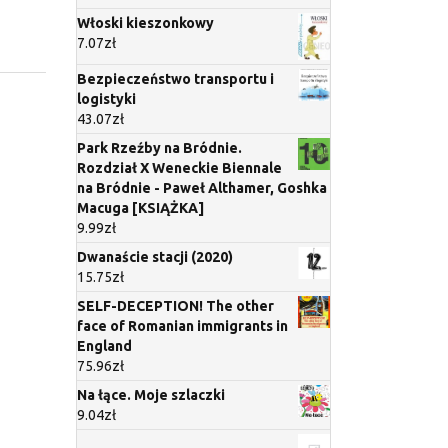
Włoski kieszonkowy
7.07
zł
Bezpieczeństwo transportu i
logistyki
43.07
zł
Park Rzeźby na Bródnie.
Rozdział X Weneckie Biennale
na Bródnie - Paweł Althamer, Goshka
Macuga [KSIĄŻKA]
9.99
zł
Dwanaście stacji (2020)
15.75
zł
SELF-DECEPTION! The other
face of Romanian immigrants in
England
75.96
zł
Na łące. Moje szlaczki
9.04
zł