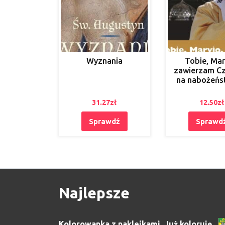
Wyznania
Tobie, Mar
zawierzam Cz
na nabożeńs
31.27
zł
12.50
zł
Sprawdź
Sprawd
Najlepsze
Kolorowanka z naklejkami. Już koloruję