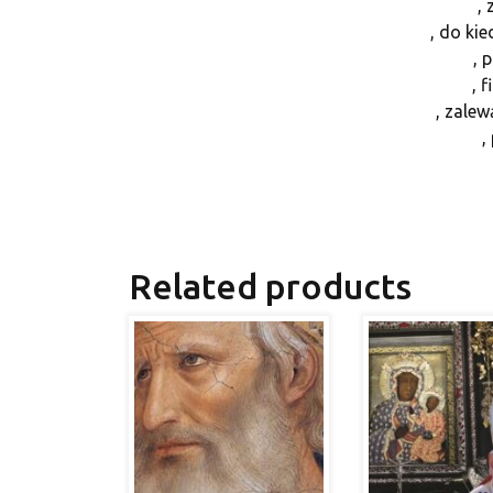
,
, do ki
, 
, 
, zalew
,
Related products