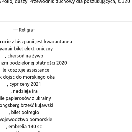
56Pokój duszy. Przewodnik duchowy dla poszukujących, s. 320
— Religia–
ocie z hiszpanii jest kwarantanna
ryanair bilet elektroniczny
, chersoń na żywo
izm podzielonej płatności 2020
, ile kosztuje assistance
ak dojsc do morskiego oka
, cypr ceny 2021
, nadzieja ira
 ile papierosów z ukrainy
kongsberg brześć kujawski
, bilet polregio
 wojewodztwo pomorskie
, embrelia 140 sc