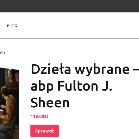
BLOG
een
Dzieła wybrane 
abp Fulton J.
Sheen
118.00
zł
Sprawdź