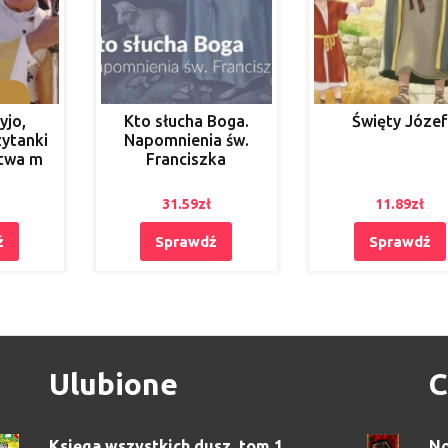
yjo,
Kto słucha Boga.
Święty Józef
ytanki
Napomnienia św.
twa m
Franciszka
31.59
zł
11.89
zł
ź
Sprawdź
Sprawdź
Ulubione
C
Księga wszystkich dusz. tom 1
No