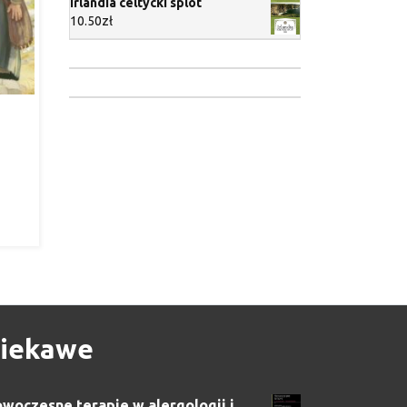
Irlandia celtycki splot
10.50
zł
iekawe
woczesne terapie w alergologii i