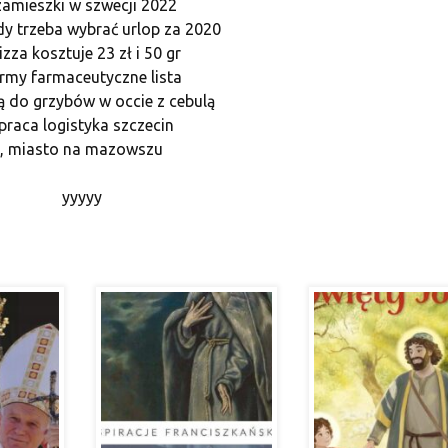
 zamieszki w szwecji 2022
edy trzeba wybrać urlop za 2020
pizza kosztuje 23 zł i 50 gr
firmy farmaceutyczne lista
ą do grzybów w occie z cebulą
 praca logistyka szczecin
, miasto na mazowszu
yyyyy