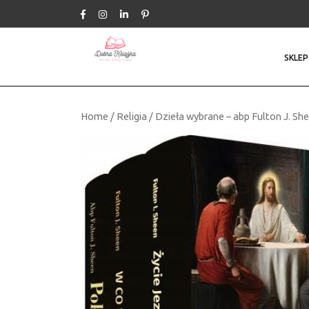
Skip
to
content
SKLEP
Home
/
Religia
/ Dzieła wybrane – abp Fulton J. Sh