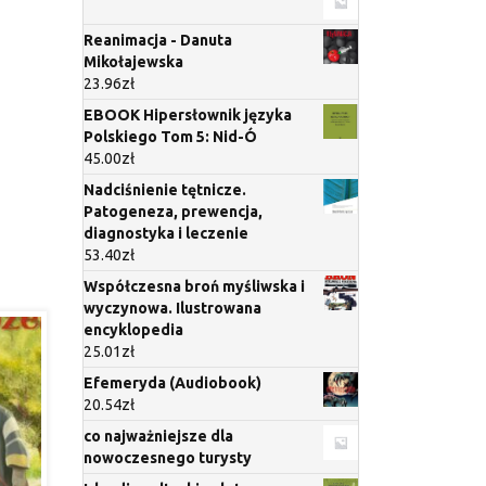
Reanimacja - Danuta
Mikołajewska
23.96
zł
EBOOK Hipersłownik języka
Polskiego Tom 5: Nid-Ó
45.00
zł
Nadciśnienie tętnicze.
Patogeneza, prewencja,
diagnostyka i leczenie
53.40
zł
Współczesna broń myśliwska i
wyczynowa. Ilustrowana
encyklopedia
25.01
zł
Efemeryda (Audiobook)
20.54
zł
co najważniejsze dla
nowoczesnego turysty