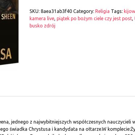
SKU:
8aea31ab3f40
Category:
Religia
Tags:
kijo
kamera live
,
piątek po bożym ciele czy jest post
,
busko zdrój
eena, jednego z najwybitniejszych współczesnych nauczycieli w
nego świadka Chrystusa i kandydata na ołtarze.W komplecie:Ży