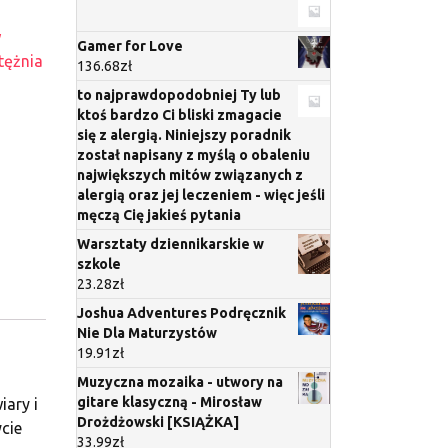
w
Gamer for Love
tężnia
136.68
zł
to najprawdopodobniej Ty lub
ktoś bardzo Ci bliski zmagacie
się z alergią. Niniejszy poradnik
został napisany z myślą o obaleniu
największych mitów związanych z
alergią oraz jej leczeniem - więc jeśli
męczą Cię jakieś pytania
Warsztaty dziennikarskie w
szkole
23.28
zł
Joshua Adventures Podręcznik
Nie Dla Maturzystów
19.91
zł
Muzyczna mozaika - utwory na
gitare klasyczną - Mirosław
iary i
Drożdżowski [KSIĄŻKA]
cie
33.99
zł