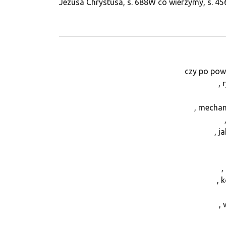
Jezusa Chrystusa, s. 688W co wierzymy, s. 4
czy po powr
, 
, mechan
, j
,
, 
,