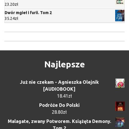
23.20
zł
Dwór mgieł i furii. Tom 2
35.24
zł
Najlepsze
Już nie czekam - Agnieszka Olejnik
[AUDIOBOOK]
18.41
zł
Podróże Do Polski
28.80
zł
Malagate, zwany Potworem. Książęta Demony.
Tom 2