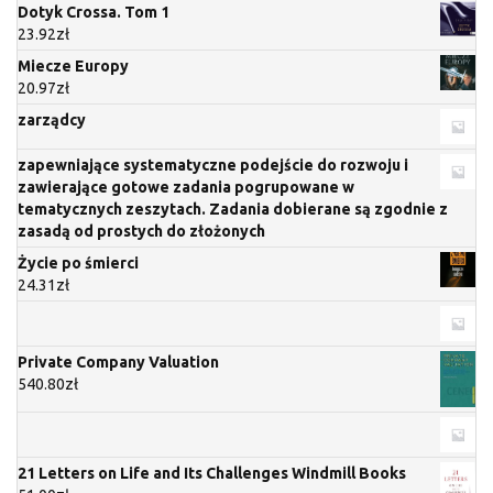
Dotyk Crossa. Tom 1
23.92
zł
Miecze Europy
20.97
zł
zarządcy
zapewniające systematyczne podejście do rozwoju i
zawierające gotowe zadania pogrupowane w
tematycznych zeszytach. Zadania dobierane są zgodnie z
zasadą od prostych do złożonych
Życie po śmierci
24.31
zł
Private Company Valuation
540.80
zł
21 Letters on Life and Its Challenges Windmill Books