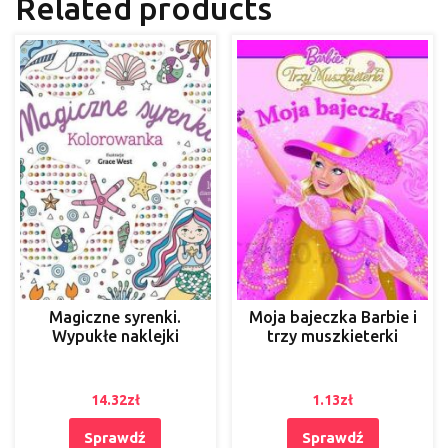
Related products
Magiczne syrenki.
Moja bajeczka Barbie i
Wypukłe naklejki
trzy muszkieterki
14.32
zł
1.13
zł
Sprawdź
Sprawdź