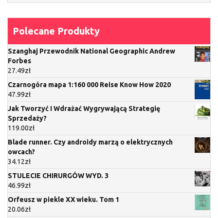
Polecane Produkty
Szanghaj Przewodnik National Geographic Andrew
Forbes
27.49
zł
Czarnogóra mapa 1:160 000 Reise Know How 2020
47.99
zł
Jak Tworzyć I Wdrażać Wygrywającą Strategię
Sprzedaży?
119.00
zł
Blade runner. Czy androidy marzą o elektrycznych
owcach?
34.12
zł
STULECIE CHIRURGÓW WYD. 3
46.99
zł
Orfeusz w piekle XX wieku. Tom 1
20.06
zł