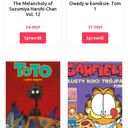
The Melancholy of
Owady w komiksie. Tom
Suzumiya Haruhi-Chan
1
Vol. 12
56.00
zł
37.39
zł
Sprawdź
Sprawdź