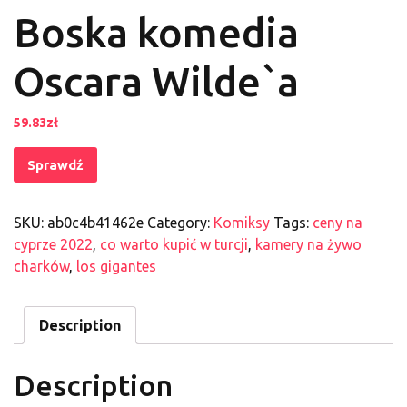
Boska komedia
Oscara Wilde`a
59.83
zł
Sprawdź
SKU:
ab0c4b41462e
Category:
Komiksy
Tags:
ceny na
cyprze 2022
,
co warto kupić w turcji
,
kamery na żywo
charków
,
los gigantes
Description
Description