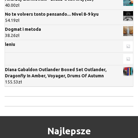
40.00
zł
No te volvers tonto pensando... Nivel 8-9 kyu
54.19
zł
Dogmat i metoda
38.26
zł
leniu
Diana Gabaldon Outlander Boxed Set Outlander,
Dragonfly In Amber, Voyager, Drums Of Autumn
155.53
zł
Najlepsze