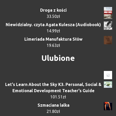
Droga z kości
33.50
zł
Niewidzialny. czyta Agata Kulesza (Audiobook)
14.99
zł
Limeriada Manufaktura Słów
19.63
zł
Ulubione
Let's Learn About the Sky K3. Personal, Social &
Emotional Development Teacher's Guide
101.51
zł
Szmaciana lalka
21.80
zł