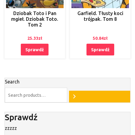
Dziobak Toto i Pan
Garfield. Tłusty koci
mgieł. Dziobak Toto.
trójpak. Tom 8
Tom 2
25.33
zł
50.84
zł
Sprawdź
Sprawdź
Search
Sprawdź
zzzzz