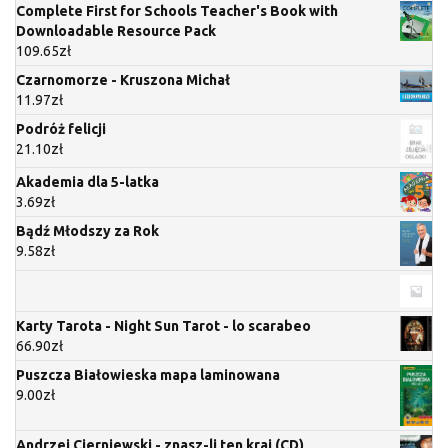
Complete First for Schools Teacher's Book with
Downloadable Resource Pack
109.65
zł
Czarnomorze - Kruszona Michał
11.97
zł
Podróż felicji
21.10
zł
Akademia dla 5-latka
3.69
zł
Bądź Młodszy za Rok
9.58
zł
Karty Tarota - Night Sun Tarot - lo scarabeo
66.90
zł
Puszcza Białowieska mapa laminowana
9.00
zł
Andrzej Cierniewski - znasz-li ten kraj (CD)