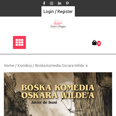
Skip
to
Login / Register
content
0
Home
/
Komiksy
/ Boska komedia Oscara Wilde`a