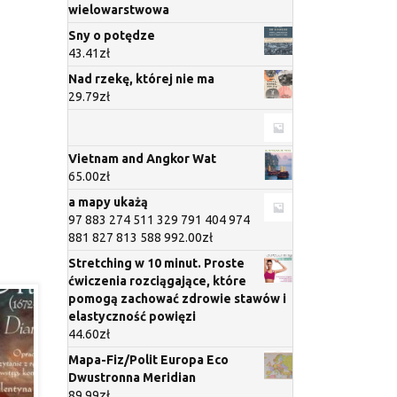
wielowarstwowa
Sny o potędze
43.41
zł
Nad rzekę, której nie ma
29.79
zł
Vietnam and Angkor Wat
65.00
zł
a mapy ukażą
97 883 274 511 329 791 404 974
881 827 813 588 992.00
zł
Stretching w 10 minut. Proste
ćwiczenia rozciągające, które
pomogą zachować zdrowie stawów i
elastyczność powięzi
44.60
zł
Mapa-Fiz/Polit Europa Eco
Dwustronna Meridian
89.99
zł