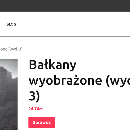
BLOG
one (wyd. 3)
Bałkany
wyobrażone (wy
3)
24.74
zł
Sprawdź