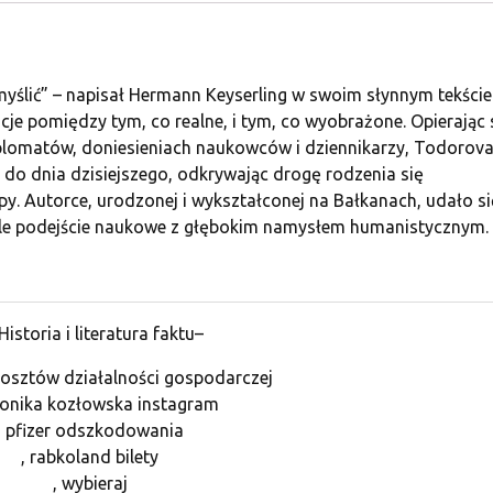
ymyślić” – napisał Hermann Keyserling w swoim słynnym tekście
acje pomiędzy tym, co realne, i tym, co wyobrażone. Opierając 
dyplomatów, doniesieniach naukowców i dziennikarzy, Todorov
 do dnia dzisiejszego, odkrywając drogę rodzenia się
y. Autorce, urodzonej i wykształconej na Bałkanach, udało si
iele podejście naukowe z głębokim namysłem humanistycznym.
istoria i literatura faktu–
kosztów działalności gospodarczej
ronika kozłowska instagram
, pfizer odszkodowania
, rabkoland bilety
, wybieraj