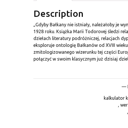
Description
„Gdyby Bałkany nie istniały, należałoby je w
1928 roku. Książka Marii Todorovej śledzi rel
dziełach literatury podróżniczej, relacjach 
eksploruje ontologię Bałkanów od XVIII wieku
zmitologizowanego wizerunku tej części Europ
połączyć w swoim klasycznym już dzisiaj dz
— H
kalkulator 
, we