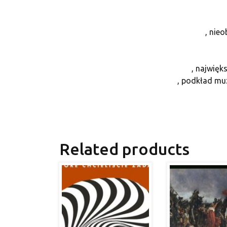
, nie
, najwię
, podkład mu
Related products