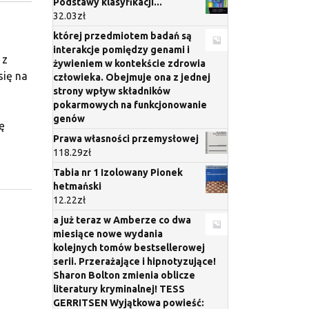
Podstawy klasyfikacji...
32.03
zł
której przedmiotem badań są
interakcje pomiędzy genami i
 z
żywieniem w kontekście zdrowia
się na
człowieka. Obejmuje ona z jednej
strony wpływ składników
a
pokarmowych na funkcjonowanie
genów
ę
Prawa własności przemysłowej
118.29
zł
Tabia nr 1 Izolowany Pionek
hetmański
12.22
zł
a już teraz w Amberze co dwa
miesiące nowe wydania
kolejnych tomów bestsellerowej
serii. Przerażające i hipnotyzujące!
Sharon Bolton zmienia oblicze
literatury kryminalnej! TESS
GERRITSEN Wyjątkowa powieść: