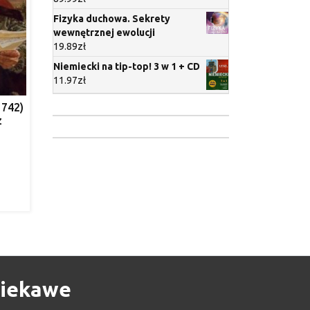
Fizyka duchowa. Sekrety
wewnętrznej ewolucji
19.89
zł
Niemiecki na tip-top! 3 w 1 + CD
11.97
zł
1742)
z
iekawe