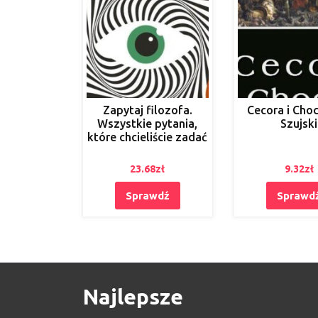
Zapytaj filozofa.
Cecora i Choc
Wszystkie pytania,
Szujski
które chcieliście zadać
23.68
zł
9.32
zł
Sprawdź
Sprawd
Najlepsze