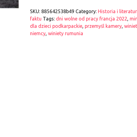
SKU:
885642538b49
Category:
Historia i literatu
faktu
Tags:
dni wolne od pracy francja 2022
,
min
dla dzieci podkarpackie
,
przemyśl kamery
,
winie
niemcy
,
winiety rumunia