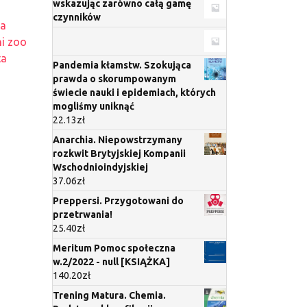
wskazując zarówno całą gamę
czynników
ra
i zoo
ta
Pandemia kłamstw. Szokująca
prawda o skorumpowanym
świecie nauki i epidemiach, których
mogliśmy uniknąć
22.13
zł
Anarchia. Niepowstrzymany
rozkwit Brytyjskiej Kompanii
Wschodnioindyjskiej
37.06
zł
Preppersi. Przygotowani do
przetrwania!
25.40
zł
Meritum Pomoc społeczna
w.2/2022 - null [KSIĄŻKA]
140.20
zł
Trening Matura. Chemia.