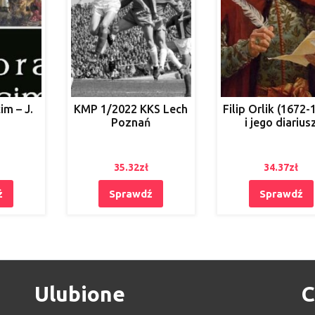
im – J.
KMP 1/2022 KKS Lech
Filip Orlik (1672-
Poznań
i jego diarius
35.32
zł
34.37
zł
ź
Sprawdź
Sprawdź
Ulubione
C