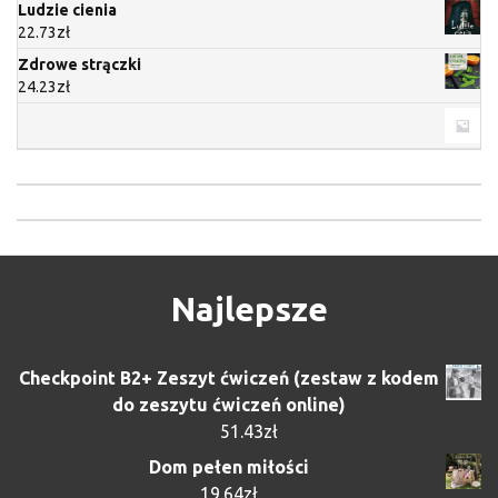
Ludzie cienia
22.73
zł
Zdrowe strączki
24.23
zł
Najlepsze
Checkpoint B2+ Zeszyt ćwiczeń (zestaw z kodem
do zeszytu ćwiczeń online)
51.43
zł
Dom pełen miłości
19.64
zł