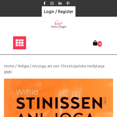
Skip
to
Login / Register
content
0
Home
/
Religia
/ Ani joga, ani zen. Chrześcijańska medytacja
głębi