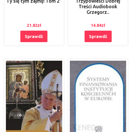
Ty się tym zajmij! Tom 2″
Trzypowieści Dobrej
Treści Audiobook
Grzegorz..
21.82
zł
14.84
zł
Sprawdź
Sprawdź