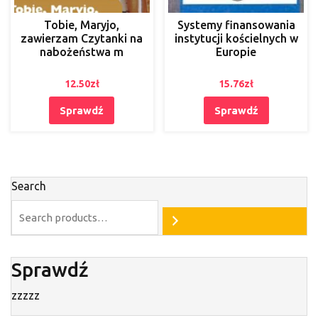
Tobie, Maryjo,
Systemy finansowania
zawierzam Czytanki na
instytucji kościelnych w
nabożeństwa m
Europie
12.50
zł
15.76
zł
Sprawdź
Sprawdź
Search
Sprawdź
zzzzz