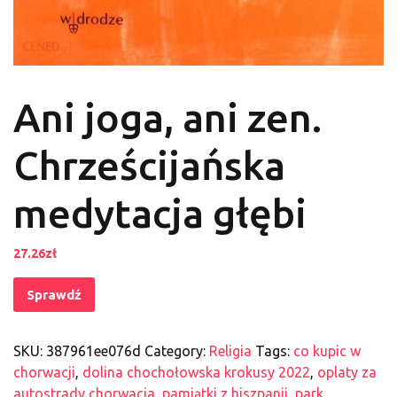
Ani joga, ani zen.
Chrześcijańska
medytacja głębi
27.26
zł
Sprawdź
SKU:
387961ee076d
Category:
Religia
Tags:
co kupic w
chorwacji
,
dolina chochołowska krokusy 2022
,
oplaty za
autostrady chorwacja
,
pamiątki z hiszpanii
,
park