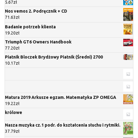
5.67
zł
Nos vemos 2. Podręcznik + CD
71.63
zł
Badanie potrzeb klienta
19.20
zł
Triumph GT6 Owners Handbook
77.20
zł
Piatnik Bloczek Brydżowy Piatnik (Średni) 2700
10.17
zł
Matura 2019 Arkusze egzam. Matematyka ZP OMEGA
19.22
zł
królowe
Nasza muzyka cz.1 podr. do kształcenia słuchu i rytmiki.
37.79
zł