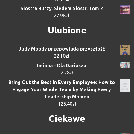
Siostra Burzy. Siedem Sióstr. Tom 2
27.98
zł
Ulubione
Judy Moody przepowiada przyszłość
22.10
zł
Imiona - Dla Dariusza
2.78
zł
Bring Out the Best in Every Employee: How to
Engage Your Whole Team by Making Every
Leadership Momen
125.40
zł
Ciekawe