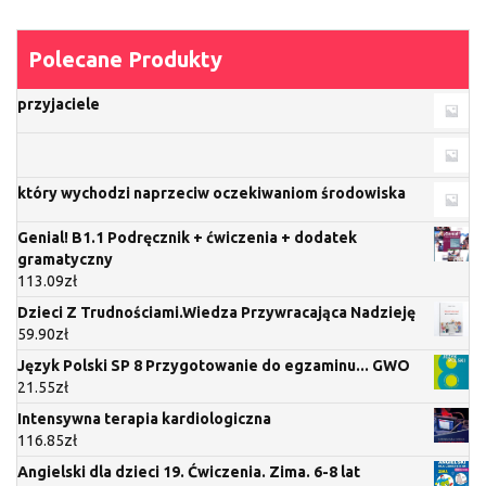
Polecane Produkty
przyjaciele
który wychodzi naprzeciw oczekiwaniom środowiska
Genial! B1.1 Podręcznik + ćwiczenia + dodatek
gramatyczny
113.09
zł
Dzieci Z Trudnościami.Wiedza Przywracająca Nadzieję
59.90
zł
Język Polski SP 8 Przygotowanie do egzaminu... GWO
21.55
zł
Intensywna terapia kardiologiczna
116.85
zł
Angielski dla dzieci 19. Ćwiczenia. Zima. 6-8 lat