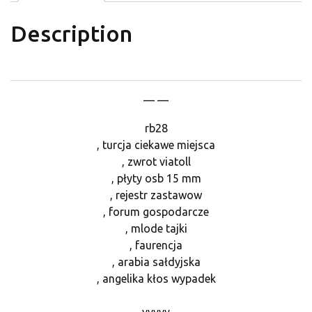
Description
— —
rb28
, turcja ciekawe miejsca
, zwrot viatoll
, płyty osb 15 mm
, rejestr zastawow
, forum gospodarcze
, mlode tajki
, faurencja
, arabia sałdyjska
, angelika kłos wypadek
yyyyy