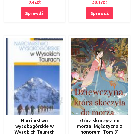
9.42
zł
38.17
zł
Sprawdź
Sprawdź
Narciarstwo
która skoczyła do
wysokogórskie w
morza. Mężczyzna z
Wysokich Taurach
honorem. Tom 3″