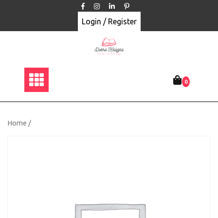
Skip
to
Login / Register
content
0
Home
/