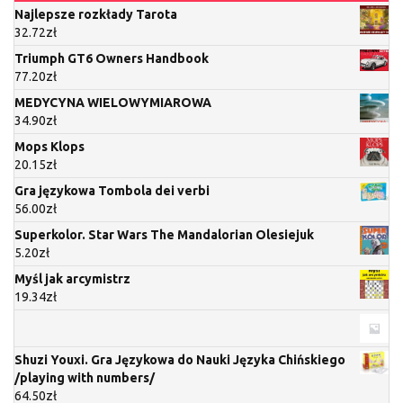
Najlepsze rozkłady Tarota
32.72
zł
Triumph GT6 Owners Handbook
77.20
zł
MEDYCYNA WIELOWYMIAROWA
34.90
zł
Mops Klops
20.15
zł
Gra językowa Tombola dei verbi
56.00
zł
Superkolor. Star Wars The Mandalorian Olesiejuk
5.20
zł
Myśl jak arcymistrz
19.34
zł
Shuzi Youxi. Gra Językowa do Nauki Języka Chińskiego
/playing with numbers/
64.50
zł