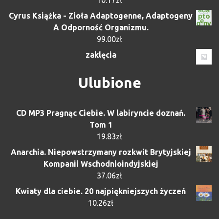
10.17
zł
Cyrus Książka - Zioła Adaptogenne, Adaptogeny
A Odporność Organizmu.
99.00
zł
zaklęcia
Ulubione
CD MP3 Pragnąc Ciebie. W labiryncie doznań.
Tom 1
19.83
zł
Anarchia. Niepowstrzymany rozkwit Brytyjskiej
Kompanii Wschodnioindyjskiej
37.06
zł
Kwiaty dla ciebie. 20 najpiękniejszych życzeń
10.26
zł