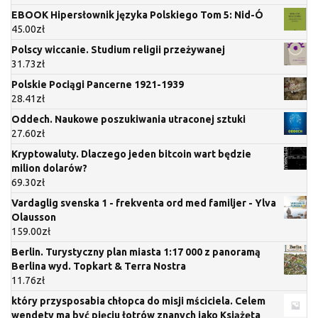
EBOOK Hipersłownik języka Polskiego Tom 5: Nid-Ó
45.00
zł
Polscy wiccanie. Studium religii przeżywanej
31.73
zł
Polskie Pociągi Pancerne 1921-1939
28.41
zł
Oddech. Naukowe poszukiwania utraconej sztuki
27.60
zł
Kryptowaluty. Dlaczego jeden bitcoin wart będzie
milion dolarów?
69.30
zł
Vardaglig svenska 1 - frekventa ord med familjer - Ylva
Olausson
159.00
zł
Berlin. Turystyczny plan miasta 1:17 000 z panoramą
Berlina wyd. Topkart & Terra Nostra
11.76
zł
który przysposabia chłopca do misji mściciela. Celem
wendety ma być pięciu łotrów znanych jako Książęta