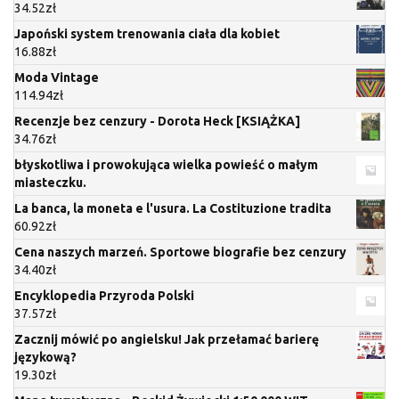
34.52
zł
Japoński system trenowania ciała dla kobiet
16.88
zł
Moda Vintage
114.94
zł
Recenzje bez cenzury - Dorota Heck [KSIĄŻKA]
34.76
zł
błyskotliwa i prowokująca wielka powieść o małym
miasteczku.
La banca, la moneta e l'usura. La Costituzione tradita
60.92
zł
Cena naszych marzeń. Sportowe biografie bez cenzury
34.40
zł
Encyklopedia Przyroda Polski
37.57
zł
Zacznij mówić po angielsku! Jak przełamać barierę
językową?
19.30
zł