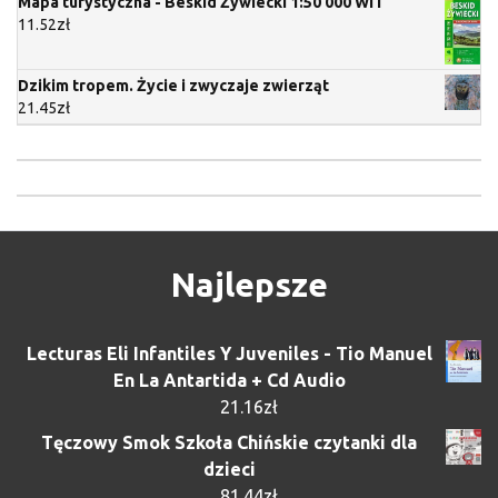
Mapa turystyczna - Beskid Żywiecki 1:50 000 WIT
11.52
zł
Dzikim tropem. Życie i zwyczaje zwierząt
21.45
zł
Najlepsze
Lecturas Eli Infantiles Y Juveniles - Tio Manuel
En La Antartida + Cd Audio
21.16
zł
Tęczowy Smok Szkoła Chińskie czytanki dla
dzieci
81.44
zł