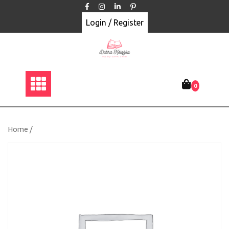
Skip
to
Login / Register
content
0
Home
/