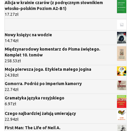
Alicja w krainie czarów (z podręcznym słownikiem
włosko-polskim Poziom A2-B1)
17.27
zł
Nowy księżyc na wodzie
14.74
zł
Międzynarodowy komentarz do Pisma świętego.
Komplet 10. tomów
258.53
zł
Moja pierwsza joga. Etykieta małego jogina
24.38
zł
Gomorra. Podróż po imperium kamorry
22.74
zł
Gramatyka języka rosyjskiego
6.97
zł
Czego najbardziej żałują umierający
22.94
zł
First Man: The Life of Neil A.