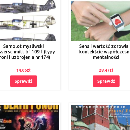
Samolot mysliwski
Sens i wartość zdrowia
serschmitt bf 109 f (typy
kontekście współczesn
roni i uzbrojenia nr 174)
mentalności
14.06
zł
28.47
zł
Sprawdź
Sprawdź