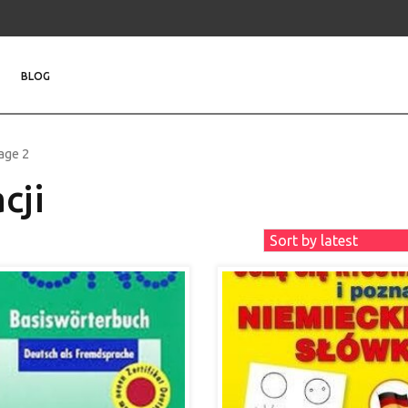
BLOG
age 2
cji