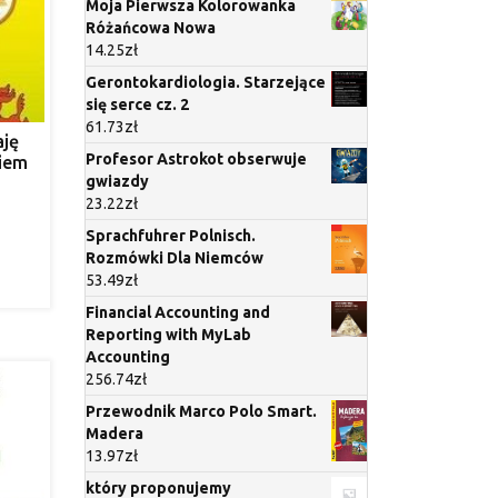
Moja Pierwsza Kolorowanka
Różańcowa Nowa
14.25
zł
Gerontokardiologia. Starzejące
się serce cz. 2
61.73
zł
aję
Profesor Astrokot obserwuje
kiem
gwiazdy
23.22
zł
Sprachfuhrer Polnisch.
Rozmówki Dla Niemców
53.49
zł
Financial Accounting and
Reporting with MyLab
Accounting
256.74
zł
Przewodnik Marco Polo Smart.
Madera
13.97
zł
który proponujemy