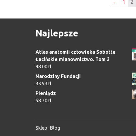
←
1
2
Najlepsze
Atlas anatomii człowieka Sobotta
Łacińskie mianownictwo. Tom 2
98.00
zł
Narodziny Fundacji
33.93
zł
Pieniądz
58.70
zł
Sklep
Blog