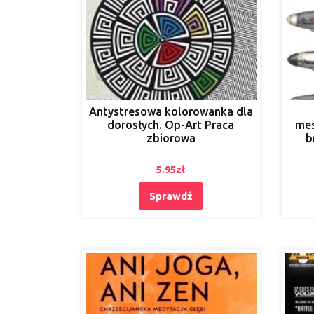
Antystresowa kolorowanka dla
dorosłych. Op-Art Praca
mes
zbiorowa
b
5.95
zł
Sprawdź