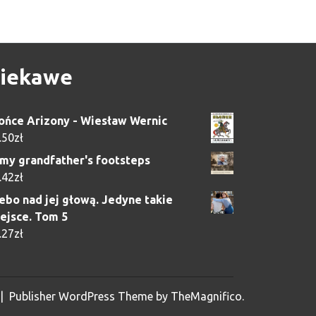
iekawe
ońce Arizony - Wiesław Wernic
.50
zł
 my grandfather's footsteps
.42
zł
ebo nad jej głową. Jedyne takie
ejsce. Tom 5
.27
zł
|
Publisher WordPress Theme
by TheMagnifico.