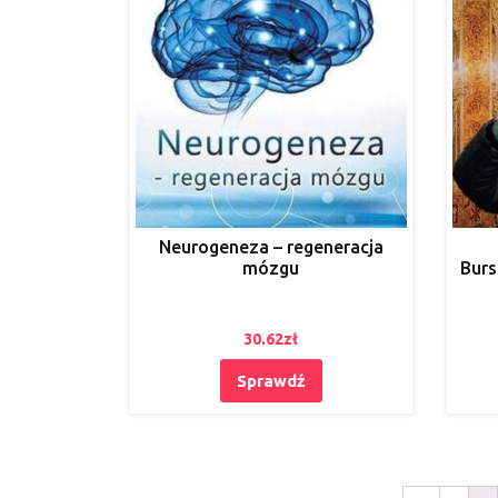
Neurogeneza – regeneracja
mózgu
Burs
30.62
zł
Sprawdź