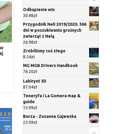
Odkupienie win
30.98
zł
Przygodnik Neli 2019/2020. 366
dni w poszukiwaniu groźnych
zwierząt z Nelą
26.98
zł
 w
Zrobiliśmy coś złego
ej
8.54
zł
MG MGB Drivers Handbook
76.20
zł
Labirynt 3D
87.04
zł
Teneryfa i La Gomera map &
guide
13.99
zł
Burza - Zuzanna Gajewska
23.09
zł