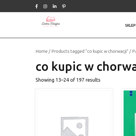
Skip
to
content
SKLEP
Home
/
Products tagged “co kupic w chorwacji”
/ P
co kupic w chorwa
Showing 13–24 of 197 results