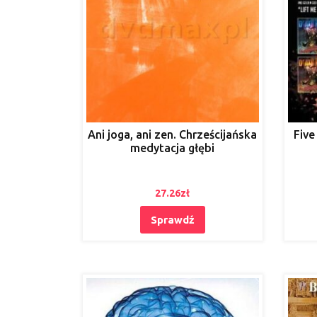
Ani joga, ani zen. Chrześcijańska
Five
medytacja głębi
27.26
zł
Sprawdź