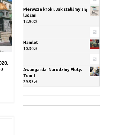
Pierwsze kroki. Jak staliśmy się
ludźmi
12.90
zł
Hamlet
10.30
zł
.
020.
ka
Awangarda. Narodziny Floty.
Tom 1
29.93
zł