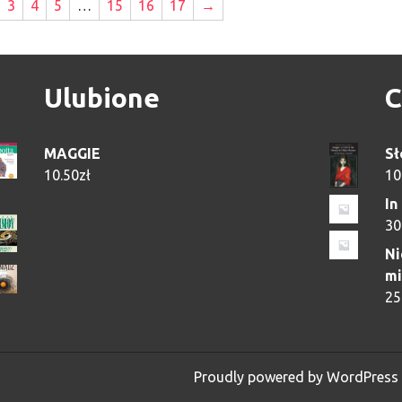
3
4
5
…
15
16
17
→
Ulubione
C
MAGGIE
Sł
10.50
zł
10
In
30
Ni
mi
25
Proudly powered by WordPress