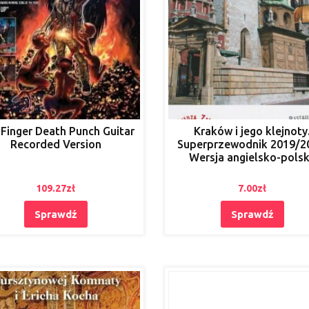
 Finger Death Punch Guitar
Kraków i jego klejnoty
Recorded Version
Superprzewodnik 2019/2
Wersja angielsko-pols
109.27
zł
7.00
zł
Sprawdź
Sprawdź