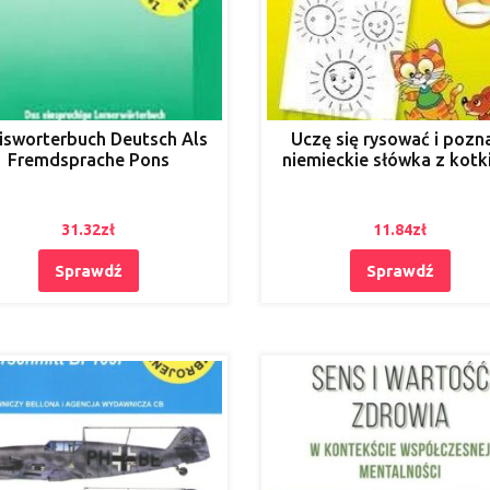
isworterbuch Deutsch Als
Uczę się rysować i pozn
Fremdsprache Pons
niemieckie słówka z kot
31.32
zł
11.84
zł
Sprawdź
Sprawdź